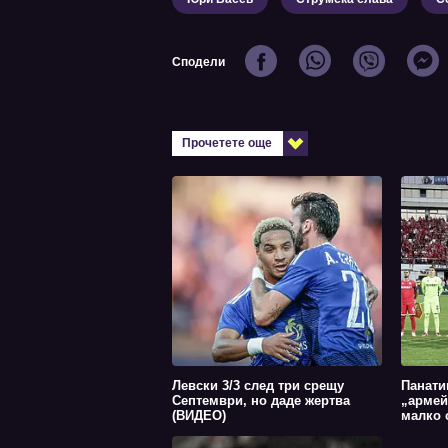
Сподели
Прочетете още
Левски 3/3 след три срещу
Панати
Септември, но даде жертва
„армей
(ВИДЕО)
малко с