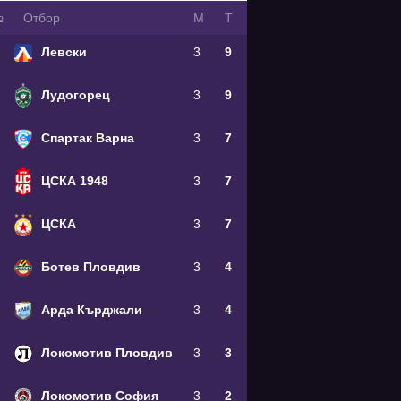
№
Oтбор
М
Т
Левски
3
9
Лудогорец
3
9
Спартак Варна
3
7
ЦСКА 1948
3
7
ЦСКА
3
7
Ботев Пловдив
3
4
Арда Кърджали
3
4
Локомотив Пловдив
3
3
Локомотив София
3
2