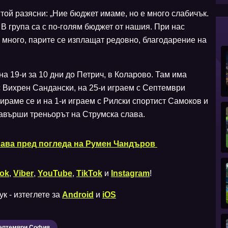
той разясни: „Ние бюджет имаме, но е много слабичък.
 В група са с по-голям бюджет от нашия. При нас
а много, парите се изплащат редовно, благодарение на
на 19-и за 10 дни до Петрич, в Коларово. Там има
с Вихрен Сандански, на 25-и играем с Септември
ираме се и на 1-и играем с Рилски спортист Самоков и
завърши треньорът на Струмска слава.
ава пред погледа на Румен Чандъров
ok
,
Viber
,
YouTube
,
TikTok
и
Instagram
!
к - изтеглете за
Android
и
iOS
ептември София