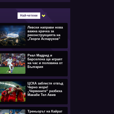
Най-четени
Левски направи нова
важна крачка за
реконструкцията на
„Георги Аспарухов“
Реал Мадрид и
Барселона ще играят
на час и половина от
България
ЦСКА заблестя отвъд
Черно море!
„Червените“ разбиха
Макаби Тел Авив
Треньорът на Кайрат