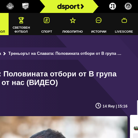
СВЕТОВЕН
БОЛ
ФУТБОЛ
СПОРТ
ЛЮБОПИТНО
ИСТОРИИ
LIVESCORE
а
Треньорът на Славата: Половината отбори от В група имат по-голям бюджет от нас (ВИДЕО)
 Половината отбори от В група
 от нас (ВИДЕО)
14 Яну | 15:16