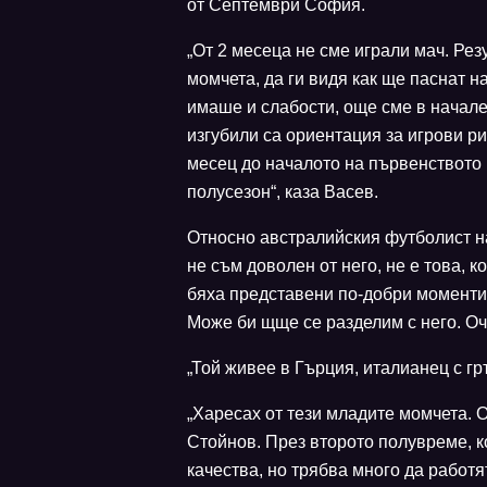
от Септември София.
„От 2 месеца не сме играли мач. Рез
момчета, да ги видя как ще паснат н
имаше и слабости, още сме в начале
изгубили са ориентация за игрови р
месец до началото на първенството 
полусезон“, каза Васев.
Относно австралийския футболист на
не съм доволен от него, не е това, к
бяха представени по-добри моменти.
Може би щще се разделим с него. Оче
„Той живее в Гърция, италианец с гр
„Харесах от тези младите момчета. 
Стойнов. През второто полувреме, ко
качества, но трябва много да работя