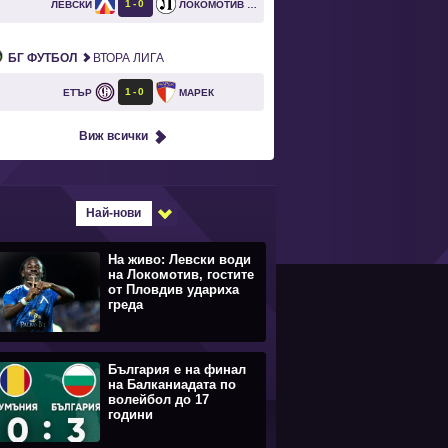
1
0
ЛЕВСКИ
ЛОКОМОТИВ ПЛОВДИВ
`
БГ ФУТБОЛ
ВТОРА ЛИГА
1
0
ЕТЪР
МАРЕК
Виж всички
Най-нови
На живо: Левски води
на Локомотив, гостите
от Пловдив удариха
греда
България е на финал
на Балканиадата по
волейбол до 17
години