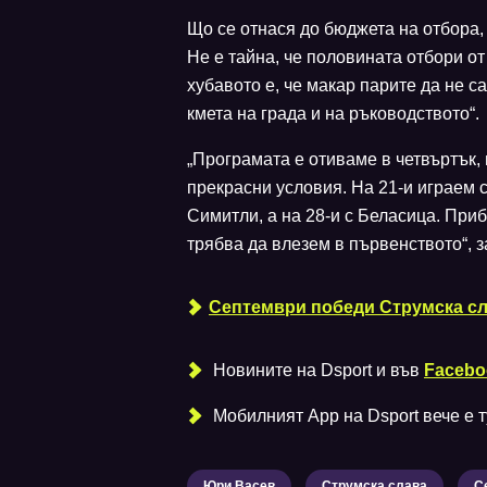
Що се отнася до бюджета на отбора, 
Не е тайна, че половината отбори от
хубавото е, че макар парите да не с
кмета на града и на ръководството“.
„Програмата е отиваме в четвъртък, 
прекрасни условия. На 21-и играем 
Симитли, а на 28-и с Беласица. Приб
трябва да влезем в първенството“, 
Септември победи Струмска сл
Новините на Dsport и във
Facebo
Мобилният Аpp на Dsport вече е ту
Юри Васев
Струмска слава
С