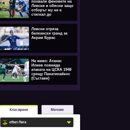
похвали феновете на
Левски и обясни защо
отборът му не е
стигнал до
равенството
Левски отряза
балкански гранд за
Акрам Бурас
На живо: Атанас
Илиев повежда
атаката на ЦСКА 1948
срещу Панатинайкос
(Състави)
Класиране
Мачове