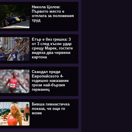
Никола Цолов:
Първото място е
отплата за положения
труд
Етър е без грешка: 3
от 3 след късен удар
срещу Марек, гостите
видяха два червени
картона
Скандал преди
Европейското 4-
годишно наказание
грози най-бързия
германец
Бивша гимнастичка
показа, че още го
може