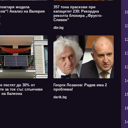
повтаря модела
357 тона праскови при
ов“! Анализ на Валерия
капацитет 230: Рекордна
1
а
реколта блокира „Фрукто-
Сливен“
g
1
dbr.bg
1
1
1
1
е пестят до 30% от
Георги Лозанов: Радев има 2
те за ток със слънчеви
проблема!
 на балкона
1
darik.bg
1
1