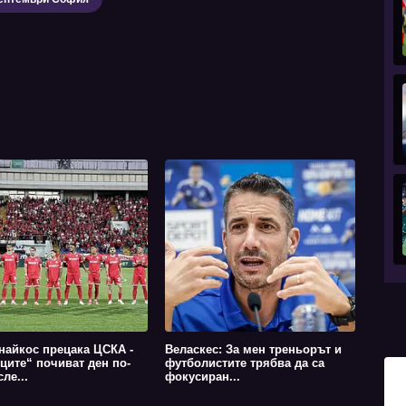
найкос прецака ЦСКА -
Веласкес: За мен треньорът и
ците“ почиват ден по-
футболистите трябва да са
ле...
фокусиран...