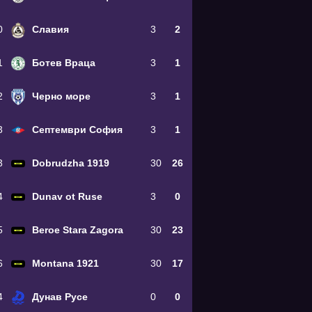
0
Славия
3
2
1
Ботев Враца
3
1
2
Черно море
3
1
3
Септември София
3
1
3
Dobrudzha 1919
30
26
4
Dunav ot Ruse
3
0
5
Beroe Stara Zagora
30
23
6
Montana 1921
30
17
4
Дунав Русе
0
0