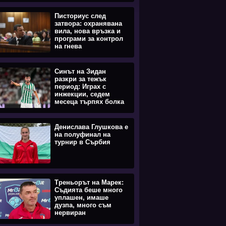
Писториус след
затвора: охранявана
вила, нова връзка и
програми за контрол
на гнева
Синът на Зидан
разкри за тежък
период: Играх с
инжекции, седем
месеца търпях болка
Денислава Глушкова е
на полуфинал на
турнир в Сърбия
Треньорът на Марек:
Съдията беше много
уплашен, имаше
дузпа, много съм
нервиран