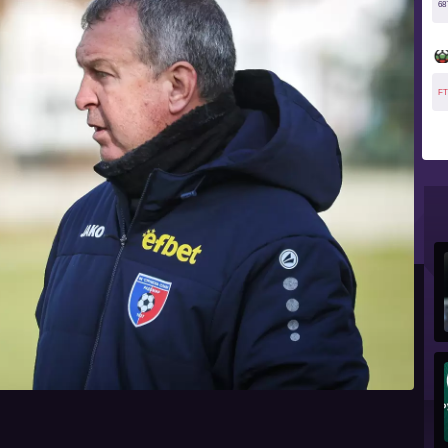
68
FT