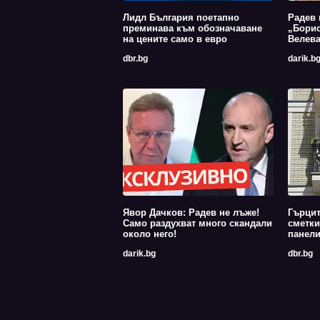
Лидл България поетапно
Радев 
преминава към обозначаване
„Борис
на цените само в евро
Велев
dbr.bg
darik.b
Явор Дачков: Радев не лъже!
Гърцит
Само раздухват много скандали
сметки
около него!
панели
darik.bg
dbr.bg