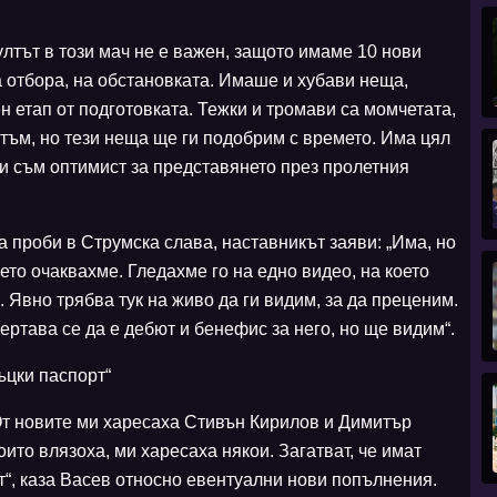
ултът в този мач не е важен, защото имаме 10 нови
а отбора, на обстановката. Имаше и хубави неща,
н етап от подготовката. Тежки и тромави са момчетата,
итъм, но тези неща ще ги подобрим с времето. Има цял
и съм оптимист за представянето през пролетния
 проби в Струмска слава, наставникът заяви: „Има, но
оето очаквахме. Гледахме го на едно видео, на което
 Явно трябва тук на живо да ги видим, за да преценим.
ртава се да е дебют и бенефис за него, но ще видим“.
ъцки паспорт“
От новите ми харесаха Стивън Кирилов и Димитър
ито влязоха, ми харесаха някои. Загатват, че имат
т“, каза Васев относно евентуални нови попълнения.