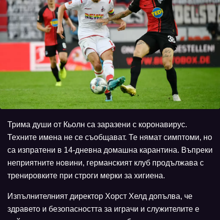
Трима души от Кьолн са заразени с коронавирус.
Техните имена не се съобщават. Те нямат симптоми, но
са изпратени в 14-дневна домашна карантина. Въпреки
неприятните новини, германският клуб продължава с
тренировките при строги мерки за хигиена.
Изпълнителният директор Хорст Хелд допълва, че
здравето и безопасността за играчи и служителите е