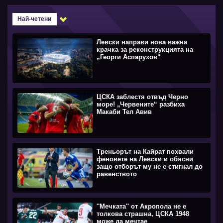
Най-четени
Левски направи нова важна
крачка за реконструкцията на
„Георги Аспарухов“
ЦСКА заблестя отвъд Черно
море! „Червените“ разбиха
Макаби Тел Авив
Треньорът на Кайрат похвали
феновете на Левски и обясни
защо отборът му не е стигнал до
равенството
''Мечката'' от Акропола не е
толкова страшна, ЦСКА 1948
може да мечтае