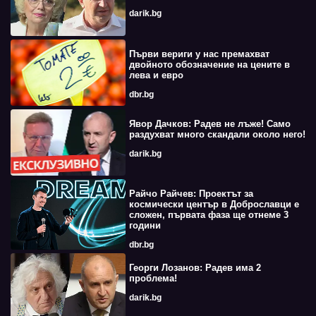
darik.bg
Първи вериги у нас премахват
двойното обозначение на цените в
лева и евро
dbr.bg
Явор Дачков: Радев не лъже! Само
раздухват много скандали около него!
darik.bg
Райчо Райчев: Проектът за
космически център в Доброславци е
сложен, първата фаза ще отнеме 3
години
dbr.bg
Георги Лозанов: Радев има 2
проблема!
darik.bg