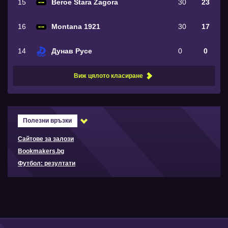
15
Beroe Stara Zagora
30
23
16
Montana 1921
30
17
14
Дунав Русе
0
0
Виж цялото класиране
Полезни връзки
Сайтове за залози
Bookmakers.bg
Футбол: резултати