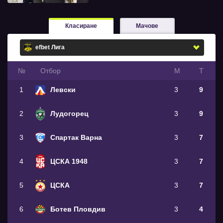
Класиране
Мачове
№
Oтбор
М
Т
1
Левски
3
9
2
Лудогорец
3
9
3
Спартак Варна
3
7
4
ЦСКА 1948
3
7
5
ЦСКА
3
7
6
Ботев Пловдив
3
4