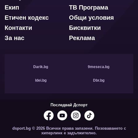
Екип
ТВ Програма
Етичен кодекс
Общи условия
Контакти
Бисквитки
За нас
Реклама
Darik.bg
9meseca.bg
Idei.bg
Dbr.bg
Последвай Дспорт
dsport.bg © 2026 Всички права запазени. Позоваването с
хиперлинк е задължително.