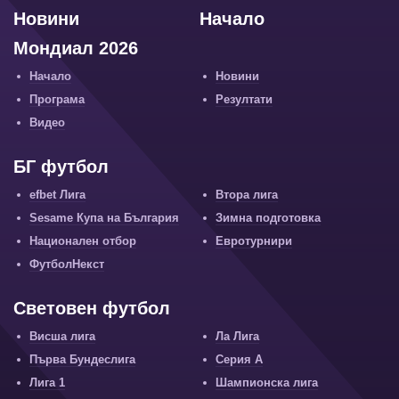
Новини
Начало
Мондиал 2026
Начало
Новини
Програма
Резултати
Видео
БГ футбол
efbet Лига
Втора лига
Sesame Купа на България
Зимна подготовка
Национален отбор
Евротурнири
ФутболНекст
Световен футбол
Висша лига
Ла Лига
Първа Бундеслига
Серия А
Лига 1
Шампионска лига