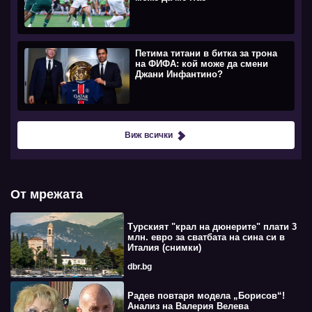
Петима титани в битка за трона
на ФИФА: кой може да смени
Джани Инфантино?
Виж всички
От мрежата
Турският "крал на дюнерите" плати 3
млн. евро за сватбата на сина си в
Италия (снимки)
dbr.bg
Радев повтаря модела „Борисов“!
Анализ на Валерия Велева