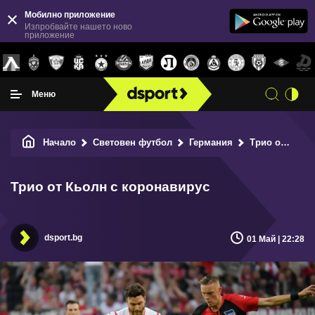
Мобилно приложение
Изпробвайте нашето ново
приложение
Меню
Начало
Световен футбол
Германия
Трио от Кьолн с коронавирус
Трио от Кьолн с коронавирус
dsport.bg
01 Май | 22:28