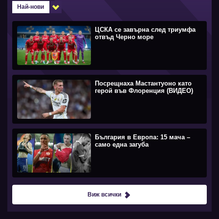
Най-нови
ЦСКА се завърна след триумфа
отвъд Черно море
Посрещнаха Мастантуоно като
герой във Флоренция (ВИДЕО)
България в Европа: 15 мача –
само една загуба
Виж всички