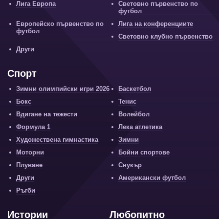
Лига Европа
Световно първенство по
футбол
Европейско първенство по
Лига на конференциите
футбол
Световно клубно първенство
Други
Спорт
Зимни олимпийски игри 2026
Баскетбол
Бокс
Тенис
Вдигане на тежести
Волейбол
Формула 1
Лека атлетика
Художествена гимнастика
Зимни
Моторни
Бойни спортове
Плуване
Снукър
Други
Американски футбол
Ръгби
Истории
Любопитно