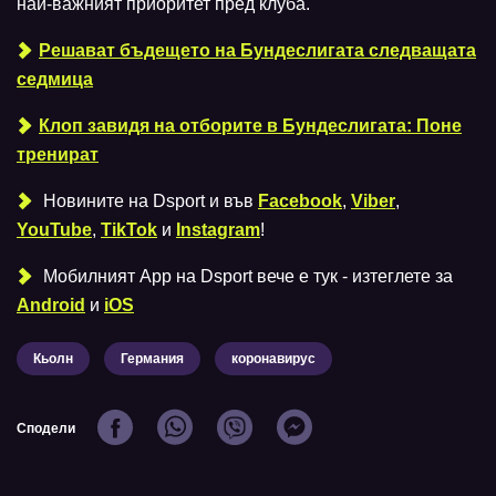
най-важният приоритет пред клуба.
Решават бъдещето на Бундеслигата следващата
седмица
Клоп завидя на отборите в Бундеслигата: Поне
тренират
Новините на Dsport и във
Facebook
,
Viber
,
YouTube
,
TikTok
и
Instagram
!
Мобилният Аpp на Dsport вече е тук - изтеглете за
Android
и
iOS
Кьолн
Германия
коронавирус
Сподели