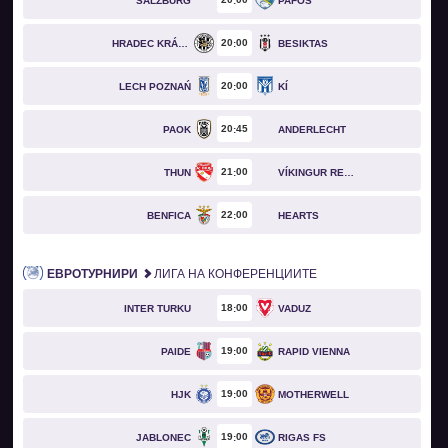
SALZBURG
PAFOS
20
00
HRADEC KRÁLOVÉ
BESIKTAS
20
00
LECH POZNAŃ
KÍ
20
45
PAOK
ANDERLECHT
21
00
THUN
VÍKINGUR REYKJAVÍK
22
00
BENFICA
HEARTS
ЕВРОТУРНИРИ
ЛИГА НА КОНФЕРЕНЦИИТЕ
18
00
INTER TURKU
VADUZ
19
00
PAIDE
RAPID VIENNA
19
00
HJK
MOTHERWELL
19
00
JABLONEC
RIGAS FS