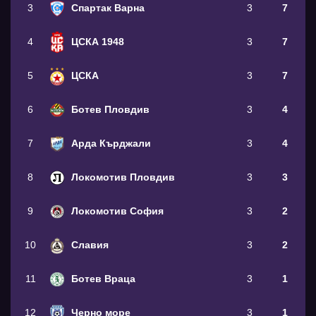
3
Спартак Варна
3
7
4
ЦСКА 1948
3
7
5
ЦСКА
3
7
6
Ботев Пловдив
3
4
7
Арда Кърджали
3
4
8
Локомотив Пловдив
3
3
9
Локомотив София
3
2
10
Славия
3
2
11
Ботев Враца
3
1
12
Черно море
3
1