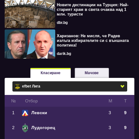
Новите дестинации на Турция: Най-
старият храм в света очаква над 1
млн. туристи
dbr.bg
Харизанов: Не мисля, че Радев
излъга избирателите си с външната
политика!
darik.bg
Класиране
Мачове
№
Oтбор
М
Т
1
Левски
3
9
2
Лудогорец
3
9