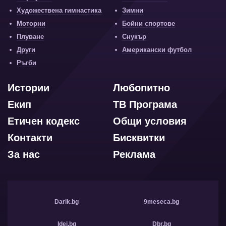
Художествена гимнастика
Зимни
Моторни
Бойни спортове
Плуване
Снукър
Други
Американски футбол
Ръгби
Истории
Любопитно
Екип
ТВ Програма
Етичен кодекс
Общи условия
Контакти
Бисквитки
За нас
Реклама
Darik.bg
9meseca.bg
Idei.bg
Dbr.bg