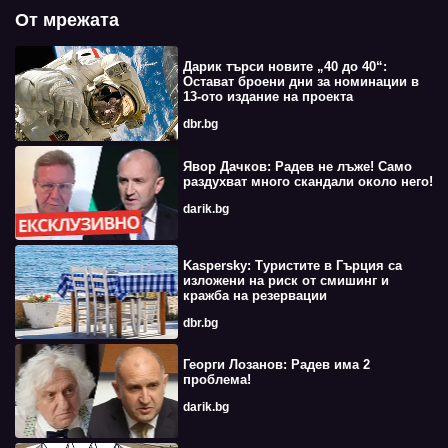
От мрежата
Дарик търси новите „40 до 40“:
Остават броени дни за номинации в
13-ото издание на проекта
dbr.bg
Явор Дачков: Радев не лъже! Само
раздухват много скандали около него!
darik.bg
Kaspersky: Туристите в Гърция са
изложени на риск от смишинг и
кражба на резервации
dbr.bg
Георги Лозанов: Радев има 2
проблема!
darik.bg