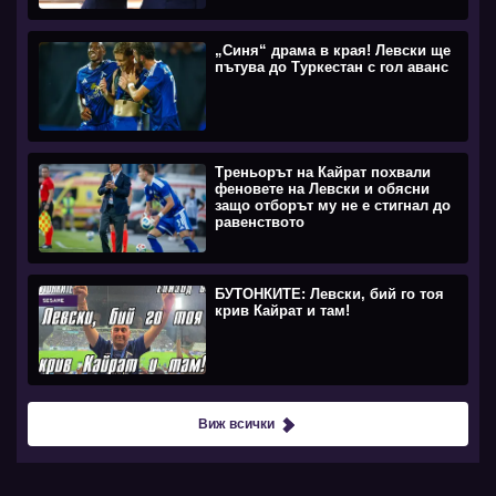
„Синя“ драма в края! Левски ще
пътува до Туркестан с гол аванс
Треньорът на Кайрат похвали
феновете на Левски и обясни
защо отборът му не е стигнал до
равенството
БУТОНКИТЕ: Левски, бий го тоя
крив Кайрат и там!
Виж всички