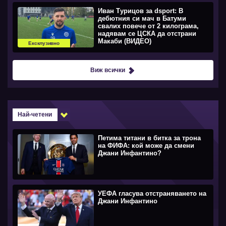
Иван Турицов за dsport: В
дебютния си мач в Батуми
свалих повече от 2 килограма,
надявам се ЦСКА да отстрани
Макаби (ВИДЕО)
Ексклузивно
Виж всички
Най-четени
Петима титани в битка за трона
на ФИФА: кой може да смени
Джани Инфантино?
УЕФА гласува отстраняването на
Джани Инфантино