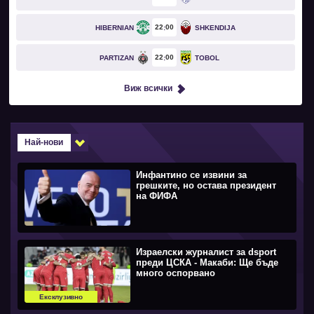
22
00
HIBERNIAN
SHKENDIJA
22
00
PARTIZAN
TOBOL
Виж всички
Най-нови
Инфантино се извини за
грешките, но остава президент
на ФИФА
Израелски журналист за dsport
преди ЦСКА - Макаби: Ще бъде
много оспорвано
Ексклузивно