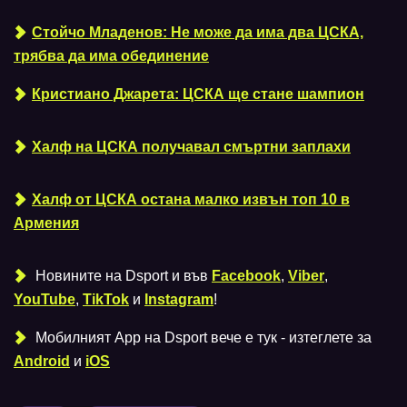
Стойчо Младенов: Не може да има два ЦСКА,
трябва да има обединение
Кристиано Джарета: ЦСКА ще стане шампион
Халф на ЦСКА получавал смъртни заплахи
Халф от ЦСКА остана малко извън топ 10 в
Армения
Новините на Dsport и във
Facebook
,
Viber
,
YouTube
,
TikTok
и
Instagram
!
Мобилният Аpp на Dsport вече е тук - изтеглете за
Android
и
iOS