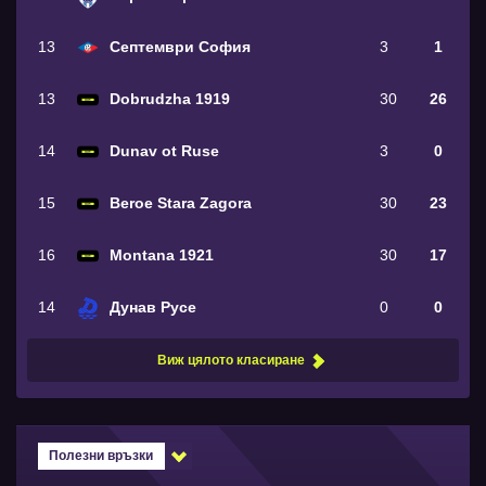
13
Септември София
3
1
13
Dobrudzha 1919
30
26
14
Dunav ot Ruse
3
0
15
Beroe Stara Zagora
30
23
16
Montana 1921
30
17
14
Дунав Русе
0
0
Виж цялото класиране
Полезни връзки