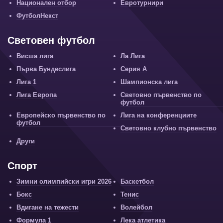
Национален отбор
Евротурнири
ФутболНекст
Световен футбол
Висша лига
Ла Лига
Първа Бундеслига
Серия А
Лига 1
Шампионска лига
Лига Европа
Световно първенство по
футбол
Европейско първенство по
Лига на конференциите
футбол
Световно клубно първенство
Други
Спорт
Зимни олимпийски игри 2026
Баскетбол
Бокс
Тенис
Вдигане на тежести
Волейбол
Формула 1
Лека атлетика