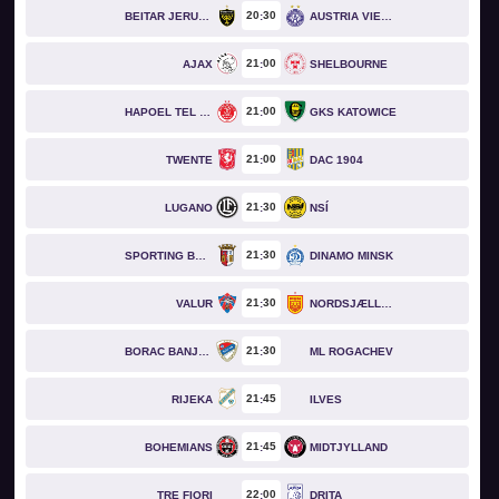
20
30
BEITAR JERUSALEM
AUSTRIA VIENNA
21
00
AJAX
SHELBOURNE
21
00
HAPOEL TEL AVIV
GKS KATOWICE
21
00
TWENTE
DAC 1904
21
30
LUGANO
NSÍ
21
30
SPORTING BRAGA
DINAMO MINSK
21
30
VALUR
NORDSJÆLLAND
21
30
BORAC BANJA LUKA
ML ROGACHEV
21
45
RIJEKA
ILVES
21
45
BOHEMIANS
MIDTJYLLAND
22
00
TRE FIORI
DRITA