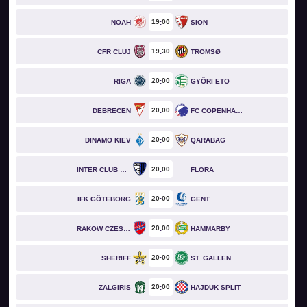
19
00
NOAH
SION
19
30
CFR CLUJ
TROMSØ
20
00
RIGA
GYŐRI ETO
20
00
DEBRECEN
FC COPENHAGEN
20
00
DINAMO KIEV
QARABAG
20
00
INTER CLUB D'ESCALDES
FLORA
20
00
IFK GÖTEBORG
GENT
20
00
RAKOW CZESTOCHOWA
HAMMARBY
20
00
SHERIFF
ST. GALLEN
20
00
ZALGIRIS
HAJDUK SPLIT