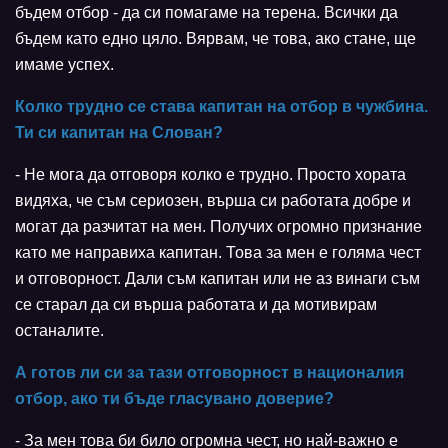
бъдем отбор - да си помагаме на терена. Всички да
бъдем като едно цяло. Вярвам, че това, ако стане, ще
имаме успех.
Колко трудно се става капитан на отбор в чужбина.
Ти си капитан на Слован?
- Не мога да отговоря колко е трудно. Просто хората
видяха, че съм сериозен, върша си работата добре и
могат да разчитат на мен. Получих огромно признание
като ме направиха капитан. Това за мен е голяма чест
и отговорност. Дали съм капитан или не аз винаги съм
се старал да си върша работата и да мотивирам
останалите.
А готов ли си за тази отговорност в националия
отбор, ако ти бъде гласувано доверие?
- За мен това би било огромна чест, но най-важно е