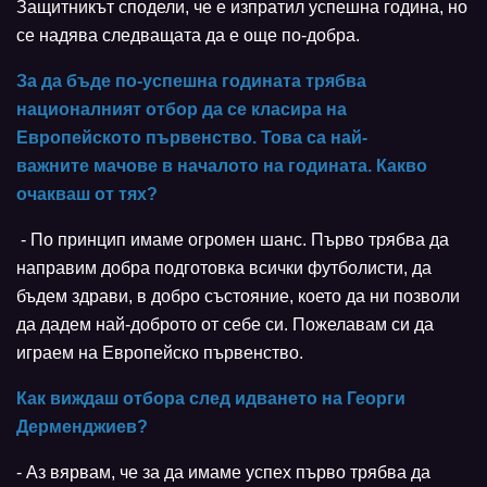
Защитникът сподели, че е изпратил успешна година, но
се надява следващата да е още по-добра.
За да бъде по-успешна годината трябва
националният отбор да се класира на
Европейското първенство. Това са най-
важните мачове в началото на годината. Какво
очакваш от тях?
- По принцип имаме огромен шанс. Първо трябва да
направим добра подготовка всички футболисти, да
бъдем здрави, в добро състояние, което да ни позволи
да дадем най-доброто от себе си. Пожелавам си да
играем на Европейско първенство.
Как виждаш отбора след идването на Георги
Дерменджиев?
- Аз вярвам, че за да имаме успех първо трябва да