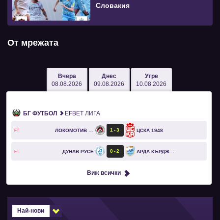
Словакия
От мрежата
Вчера
Днес
Утре
08.08.2026
09.08.2026
10.08.2026
БГ ФУТБОЛ
EFBET ЛИГА
1
3
ЛОКОМОТИВ СОФИЯ
ЦСКА 1948
FT
0
2
ДУНАВ РУСЕ
АРДА КЪРДЖАЛИ
FT
Виж всички
Най-нови