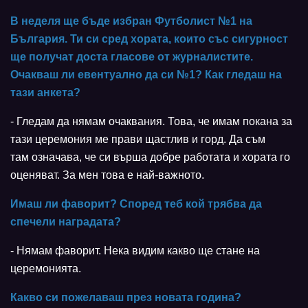
В неделя ще бъде избран Футболист №1 на
България. Ти си сред хората, които със сигурност
ще получат доста гласове от журналистите.
Очакваш ли евентуално да си №1? Как гледаш на
тази анкета?
- Гледам да нямам очаквания. Това, че имам покана за
тази церемония ме прави щастлив и горд. Да съм
там означава, че си върша добре работата и хората го
оценяват. За мен това е най-важното.
Имаш ли фаворит? Според теб кой трябва да
спечели наградата?
- Нямам фаворит. Нека видим какво ще стане на
церемонията.
Какво си пожелаваш през новата година?