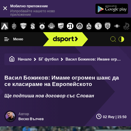
Мобилно приложение
Изпробвайте нашето ново
приложение
Меню
Начало
БГ футбол
Васил Божиков: Имаме огромен шанс да се класираме на Европейското
Васил Божиков: Имаме огромен шанс да
се класираме на Европейското
Ще подпиша нов договор със Слован
02 Яну | 15:50
Веско Вълчев