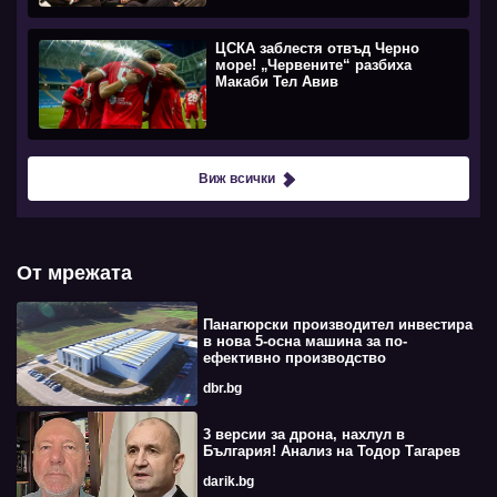
ЦСКА заблестя отвъд Черно
море! „Червените“ разбиха
Макаби Тел Авив
Виж всички
От мрежата
Панагюрски производител инвестира
в нова 5-осна машина за по-
ефективно производство
dbr.bg
3 версии за дрона, нахлул в
България! Анализ на Тодор Тагарев
darik.bg