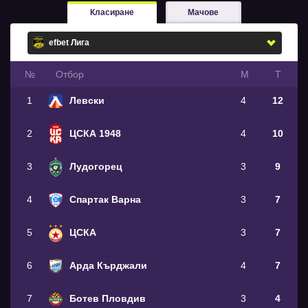
Класиране
Мачове
№
Oтбор
М
Т
1
Левски
4
12
2
ЦСКА 1948
4
10
3
Лудогорец
3
9
4
Спартак Варна
3
7
5
ЦСКА
3
7
6
Арда Кърджали
4
7
7
Ботев Пловдив
3
4