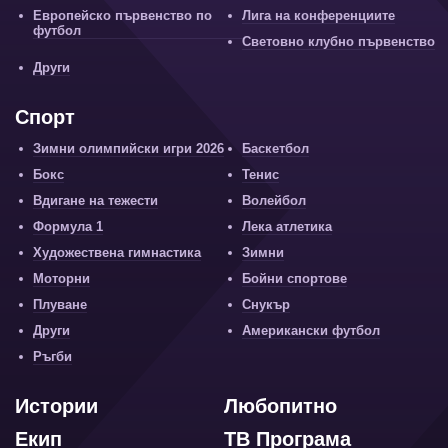
Европейско първенство по
Лига на конференциите
футбол
Световно клубно първенство
Други
Спорт
Зимни олимпийски игри 2026
Баскетбол
Бокс
Тенис
Вдигане на тежести
Волейбол
Формула 1
Лека атлетика
Художествена гимнастика
Зимни
Моторни
Бойни спортове
Плуване
Снукър
Други
Американски футбол
Ръгби
Истории
Любопитно
Екип
ТВ Програма