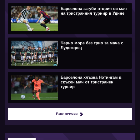
Барселона загуби втория си мач
на тристранния турнир в Удине
Черно море без трио за мача с
Лудогорец
Барселона хлъзна Нотингам в
скъсен мач от тристранен
турнир
Виж всички