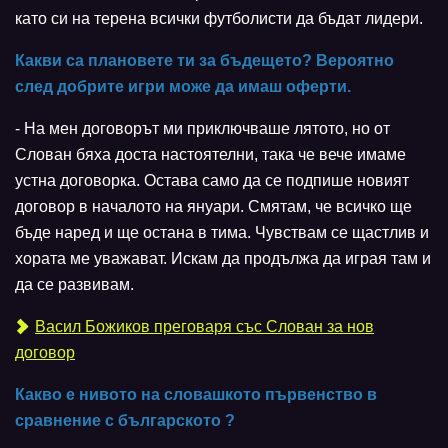
като си на терена всички футболисти да бъдат лидери.
Какви са плановете ти за бъдещето? Вероятно
след добрите игри може да имаш оферти.
- На мен договорът ми приключваше лятото, но от
Слован бяха доста настоятелни, така че вече имаме
устна договорка. Остава само да се подпише новият
договор в началото на януари. Смятам, че всичко ще
бъде наред и ще остана в тима. Чувствам се щастлив и
хората ме уважават. Искам да продължа да играя там и
да се развивам.
Васил Божиков преговаря със Слован за нов
договор
Какво е нивото на словашкото първенство в
сравнение с българското ?