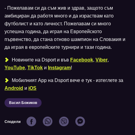
- Пожелавам си да съм жив и здрав, защото съм
амбициран да работя много и да израствам като
футболист и като личност. Пожелавам си много
успешна година, да играя на Европейското
първенство, да стана отново шампион на Словакия и
да играя в европейските турнири и тази година.
Новините на Dsport и във
Facebook
,
Viber
,
YouTube
,
TikTok
и
Instagram
!
Мобилният Аpp на Dsport вече е тук - изтеглете за
Android
и
iOS
Васил Божиков
Сподели