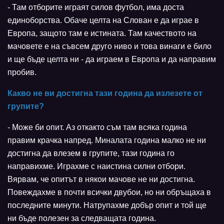
- Там отборите играят силов футбол, има доста
единоборства. Обаче целта на Слован е да играе в
Европа, защото там е истината. Там качеството на
мачовете е на съвсем друго ниво и това винаги е било
и ще бъде целта ни - да играем в Европа и да направим
пробив.
Какво не ви достигна тази година да излезете от
групите?
- Може би опит. Аз откакто съм там всяка година
правим крачка напред. Миналата година малко не ни
достигна да влезем в групите, тази година го
направихме. Играхме с наистина силни отбори.
Вярвам, че опитът в някои мачове не ни достигна.
Повеждахме в почти всички двубои, но ни обръщаха в
последните минути. Натрупахме добър опит и той ще
ни бъде полезен за следващата година.