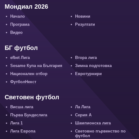
Мондиал 2026
Начало
Новини
Програма
Резултати
Видео
БГ футбол
efbet Лига
Втора лига
Sesame Купа на България
Зимна подготовка
Национален отбор
Евротурнири
ФутболНекст
Световен футбол
Висша лига
Ла Лига
Първа Бундеслига
Серия А
Лига 1
Шампионска лига
Лига Европа
Световно първенство по
футбол