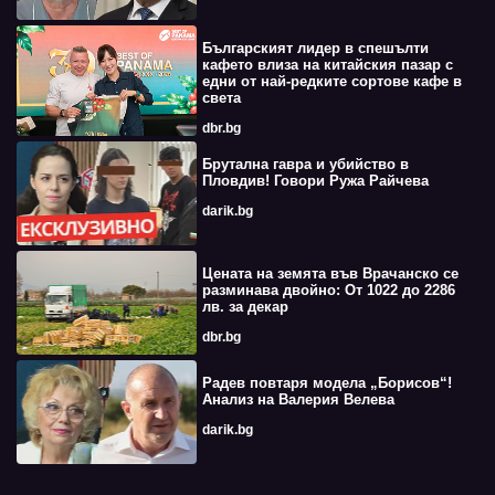
Българският лидер в спешълти
кафето влиза на китайския пазар с
едни от най-редките сортове кафе в
света
dbr.bg
Брутална гавра и убийство в
Пловдив! Говори Ружа Райчева
darik.bg
Цената на земята във Врачанско се
разминава двойно: От 1022 до 2286
лв. за декар
dbr.bg
Радев повтаря модела „Борисов“!
Анализ на Валерия Велева
darik.bg