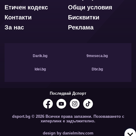
Етичен кодекс
Общи условия
Контакти
Бисквитки
За нас
Реклама
Darik.bg
9meseca.bg
Idei.bg
Dbr.bg
Последвай Дспорт
dsport.bg © 2026 Всички права запазени. Позоваването с
хиперлинк е задължително.
design by danielmitev.com