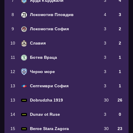
7
Арда Кърджали
3
4
8
Локомотив Пловдив
4
3
9
Локомотив София
3
2
10
Славия
3
2
11
Ботев Враца
3
1
12
Черно море
3
1
13
Септември София
3
1
13
Dobrudzha 1919
30
26
14
Dunav ot Ruse
3
0
15
Beroe Stara Zagora
30
23