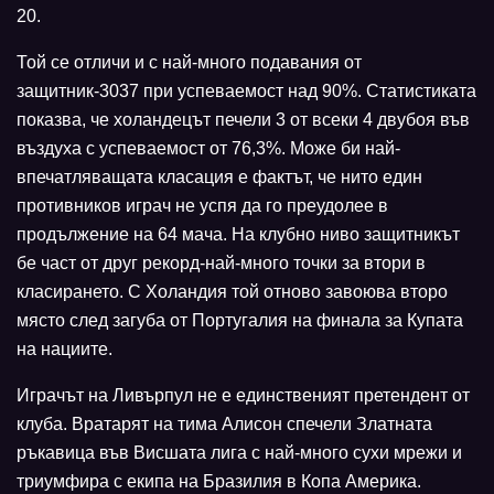
20.
Той се отличи и с най-много подавания от
защитник-3037 при успеваемост над 90%. Статистиката
показва, че холандецът печели 3 от всеки 4 двубоя във
въздуха с успеваемост от 76,3%. Може би най-
впечатляващата класация е фактът, че нито един
противников играч не успя да го преудолее в
продължение на 64 мача. На клубно ниво защитникът
бе част от друг рекорд-най-много точки за втори в
класирането. С Холандия той отново завоюва второ
място след загуба от Португалия на финала за Купата
на нациите.
Играчът на Ливърпул не е единственият претендент от
клуба. Вратарят на тима Алисон спечели Златната
ръкавица във Висшата лига с най-много сухи мрежи и
триумфира с екипа на Бразилия в Копа Америка.