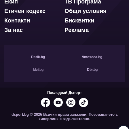
Екип
ТВ Програма
Етичен кодекс
Общи условия
Контакти
Бисквитки
За нас
Реклама
Darik.bg
9meseca.bg
Idei.bg
Dbr.bg
Последвай Дспорт
dsport.bg © 2026 Всички права запазени. Позоваването с
хиперлинк е задължително.