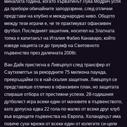
миналата година, когато хърватинът Лука Модрич успя
да пребори обичайните заподозрени, след отлични
представи на клубно и международно ниво. Общото
между тези играчи е, че те практикуват офанзивен
футбол. Последният зашитник, носител на Златната
топка е капитанът на Италия Фабио Канаваро, който
изведе нацията си до триумф на Световното
първенство през далечната 2006г.
Ван Дайк пристигна в Ливърпул след трансфер от
Саутхемптън за рекордните 75 милиона паунда,
превръщайки го в най-скъпия защитник. Ливърпул се
представяше отлично в офанзивен план, но защитата
спираше отбора от престижни успехи. 28-годишния
дутболист игра всеки един от мачовете в първенството,
като допусна едва 22 гола-по малко от всеки друг клуб
във водещите първенства на Европа. Холандецът има
повече сухи мрежи от всеки един от колегите си-цели