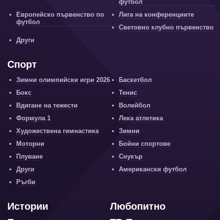
футбол
Европейско първенство по
Лига на конференциите
футбол
Световно клубно първенство
Други
Спорт
Зимни олимпийски игри 2026
Баскетбол
Бокс
Тенис
Вдигане на тежести
Волейбол
Формула 1
Лека атлетика
Художествена гимнастика
Зимни
Моторни
Бойни спортове
Плуване
Снукър
Други
Американски футбол
Ръгби
Истории
Любопитно