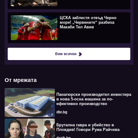
ЦСКА заблестя отвъд Черно
море! „Червените“ разбиха
Макаби Тел Авив
Виж всички
От мрежата
Панагюрски производител инвестира
в нова 5-осна машина за по-
ефективно производство
dbr.bg
Брутална гавра и убийство в
Пловдив! Говори Ружа Райчева