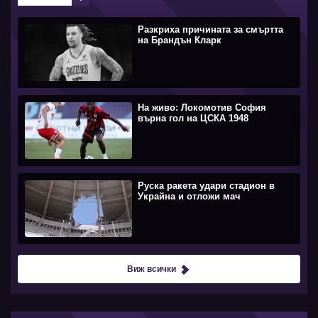
Разкриха причината за смъртта
на Брандън Кларк
На живо: Локомотив София
върна гол на ЦСКА 1948
Руска ракета удари стадион в
Украйна и отложи мач
Виж всички