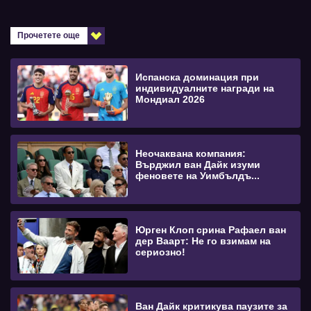
Прочетете още
Испанска доминация при
индивидуалните награди на
Мондиал 2026
Неочаквана компания:
Върджил ван Дайк изуми
феновете на Уимбълдъ...
Юрген Клоп срина Рафаел ван
дер Ваарт: Не го взимам на
сериозно!
Ван Дайк критикува паузите за