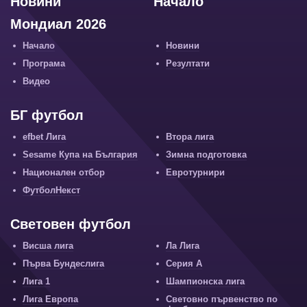
Новини
Начало
Мондиал 2026
Начало
Новини
Програма
Резултати
Видео
БГ футбол
efbet Лига
Втора лига
Sesame Купа на България
Зимна подготовка
Национален отбор
Евротурнири
ФутболНекст
Световен футбол
Висша лига
Ла Лига
Първа Бундеслига
Серия А
Лига 1
Шампионска лига
Лига Европа
Световно първенство по