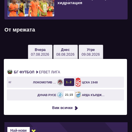
хидратация
От мрежата
Вчера
Днес
Утре
07.08.2026
08.08.2026
09.08.2026
БГ ФУТБОЛ
EFBET ЛИГА
1
2
ЛОКОМОТИВ СОФИЯ
ЦСКА 1948
83`
21
15
ДУНАВ РУСЕ
АРДА КЪРДЖАЛИ
Виж всички
Най-нови