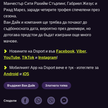
Манчестър Сити Рахийм Стърлинг, Габриел Жезус и
Риад Марез, заради четирите трофея спечелени през
сезона.
Ван Дайк и компания ще трябва да почакат до
съдбоносната дата, вероятно през декември, но
дотогава предстои да бъдат изиграни още много
мачове.
Новините на Dsport и във
Facebook
,
Viber
,
YouTube
,
TikTok
и
Instagram
!
Мобилният Аpp на Dsport вече е тук - изтеглете за
Android
и
iOS
Върджил Ван Дайк
Златната топка
Сподели