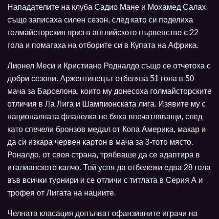
Нападателите на клуба Садио Мане и Мохамед Салах
също записаха силен сезон, след като си поделиха
голмайсторския приз в английското първенство с 22
гола и помагаха на отборите си в Купата на Африка.
Лионел Меси и Кристиано Родналдо също се отчетоха с
добри сезони. Аржентинецът отбеляза 51 гола в 50
мача за Барселона, които му донесоха голмайсторските
отличия в Ла Лига и Шампионската лига. Изявите му с
националната фланелка не бяха впечатляващи, след
като спечели бронзов медал от Копа Америка, макар и
да си изкара червен картон в мача за 3-тото място.
Роналдо, от своя страна, трябваше да се адаптира в
италианското калчо. Той успя да отбележи едва 28 гола
във всички турнири и се отличи с титлата в Серия А и
трофея от Лигата на нациите.
Челната класация допълват офанзивните играчи на