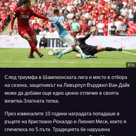
БТА
След триумфа в Шампионската лига и място в отбора
на сезона, защитникът на Ливърпул Върджил Ван Дайк
може да добави още едно ценно отличие в своята
визитка-Златната топка.
През изминалите 10 години наградата попадаше в
ръцете на Кристиано Роналдо и Лионел Меси, които я
спечелиха по 5 пъти. Традицията бе нарушена