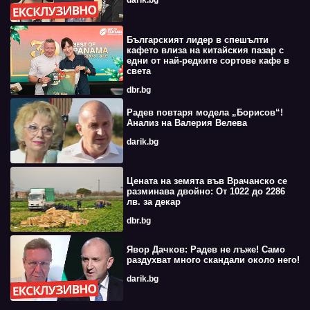
darik.bg
Българският лидер в спешълти
кафето влиза на китайския пазар с
едни от най-редките сортове кафе в
света
dbr.bg
Радев повтаря модела „Борисов“!
Анализ на Валерия Велева
darik.bg
Цената на земята във Врачанско се
разминава двойно: От 1022 до 2286
лв. за декар
dbr.bg
Явор Дачков: Радев не лъже! Само
раздухват много скандали около него!
darik.bg