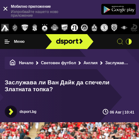
Мобилно приложение
Изпробвайте нашето ново
приложение
Меню
Начало
Световен футбол
Англия
Заслужава ли Ван Дайк да спечели Златната топка?
Заслужава ли Ван Дайк да спечели
Златната топка?
dsport.bg
06 Авг | 10:41