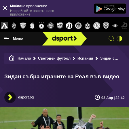
Мобилно приложение
Изпробвайте нашето ново
приложение
Меню
Начало
Световен футбол
Испания
Зидан събра играчите на Реал във видео
Зидан събра играчите на Реал във видео
dsport.bg
03 Апр | 22:42