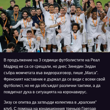
В продължение на 3 седмици футболистите на Реал
Мадрид не са се срещали, но днес Зинедин Зидан
събра момчетата във видеоразговор, пише „Marca”.
Френският наставник е държал да се види с всеки свой
футболист, но не да обсъждат различни тактики, а да
повдигнат духа в ситуацията на коронавирус.
Зизу се опитва да затвърди колектива в „кралския”
клуб. С помоща на кондиционния треньор Грегоар