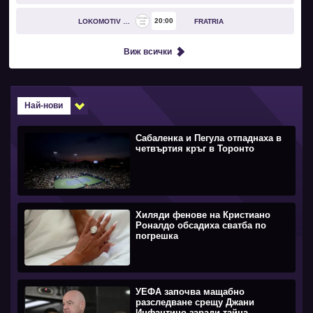
20
00
LOKOMOTIV GO
FRATRIA
Виж всички
Най-нови
Сабаленка и Пегула отпаднаха в
четвъртия кръг в Торонто
Хиляди фенове на Кристиано
Роналдо обсадиха сватба по
погрешка
УЕФА започва мащабно
разследване срещу Джани
Инфантино заради тайна