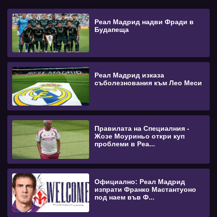
Реал Мадрид надви Фради в
Будапеща
Реал Мадрид изказа
съболезнования към Лео Меси
Правилата на Специалния -
Жозе Моуриньо откри куп
проблеми в Реа...
Официално: Реал Мадрид
изпрати Франко Мастантуоно
под наем във Ф...