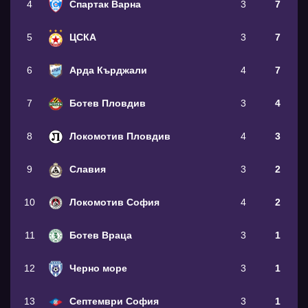
4
Спартак Варна
3
7
5
ЦСКА
3
7
6
Арда Кърджали
4
7
7
Ботев Пловдив
3
4
8
Локомотив Пловдив
4
3
9
Славия
3
2
10
Локомотив София
4
2
11
Ботев Враца
3
1
12
Черно море
3
1
13
Септември София
3
1