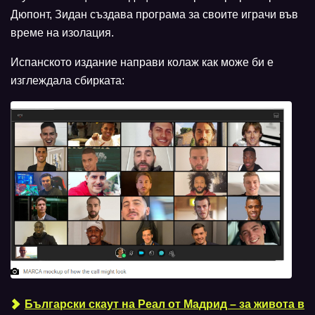
Дюпонт, Зидан създава програма за своите играчи във
време на изолация.
Испанското издание направи колаж как може би е
изглеждала сбирката:
Български скаут на Реал от Мадрид – за живота в