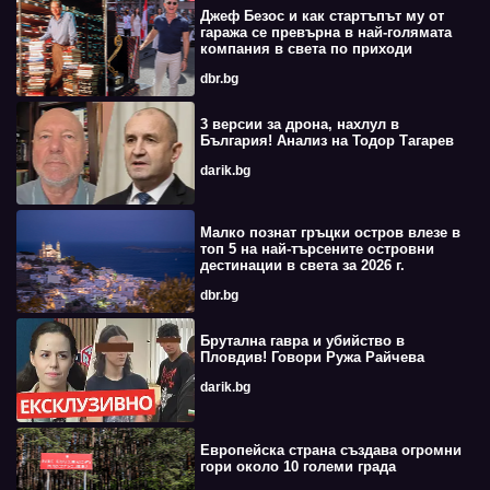
Джеф Безос и как стартъпът му от
гаража се превърна в най-голямата
компания в света по приходи
dbr.bg
3 версии за дрона, нахлул в
България! Анализ на Тодор Тагарев
darik.bg
Малко познат гръцки остров влезе в
топ 5 на най-търсените островни
дестинации в света за 2026 г.
dbr.bg
Брутална гавра и убийство в
Пловдив! Говори Ружа Райчева
darik.bg
Европейска страна създава огромни
гори около 10 големи града