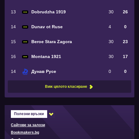
13
Dobrudzha 1919
30
26
14
Dunav ot Ruse
4
0
15
Beroe Stara Zagora
30
23
16
Montana 1921
30
17
14
Дунав Русе
0
0
Виж цялото класиране
Полезни връзки
Сайтове за залози
Bookmakers.bg