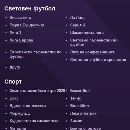
Световен футбол
Висша лига
Ла Лига
Първа Бундеслига
Серия А
Лига 1
Шампионска лига
Лига Европа
Световно първенство по
футбол
Европейско първенство по
Лига на конференциите
футбол
Световно клубно първенство
Други
Спорт
Зимни олимпийски игри 2026
Баскетбол
Бокс
Тенис
Вдигане на тежести
Волейбол
Формула 1
Лека атлетика
Художествена гимнастика
Зимни
Моторни
Бойни спортове