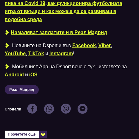
пика на Covid 19, как функционира футболната
игра от вкъщи и как можеш да се развиваш в
подобна среда
Намаляват заплатите и в Реал Мадрид
Новините на Dsport и във
Facebook
,
Viber
,
YouTube
,
TikTok
и
Instagram
!
Мобилният Аpp на Dsport вече е тук - изтеглете за
Android
и
iOS
Реал Мадрид
Сподели
Прочетете още