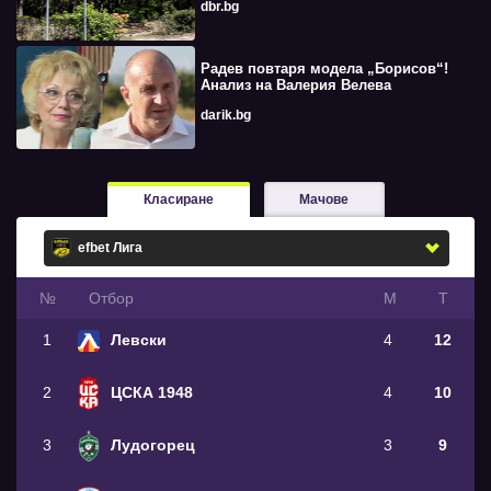
dbr.bg
Радев повтаря модела „Борисов“!
Анализ на Валерия Велева
darik.bg
Класиране
Мачове
№
Oтбор
М
Т
1
Левски
4
12
2
ЦСКА 1948
4
10
3
Лудогорец
3
9