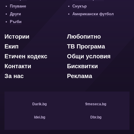
Плуване
Снукър
Други
Американски футбол
Ръгби
Истории
Любопитно
Екип
ТВ Програма
Етичен кодекс
Общи условия
Контакти
Бисквитки
За нас
Реклама
Darik.bg
9meseca.bg
Idei.bg
Dbr.bg