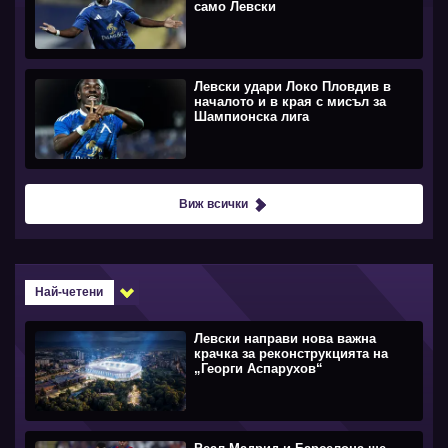
само Левски
Левски удари Локо Пловдив в
началото и в края с мисъл за
Шампионска лига
Виж всички
Най-четени
Левски направи нова важна
крачка за реконструкцията на
„Георги Аспарухов“