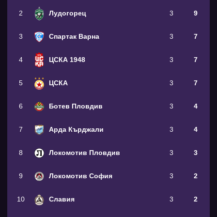
2
Лудогорец
3
9
3
Спартак Варна
3
7
4
ЦСКА 1948
3
7
5
ЦСКА
3
7
6
Ботев Пловдив
3
4
7
Арда Кърджали
3
4
8
Локомотив Пловдив
3
3
9
Локомотив София
3
2
10
Славия
3
2