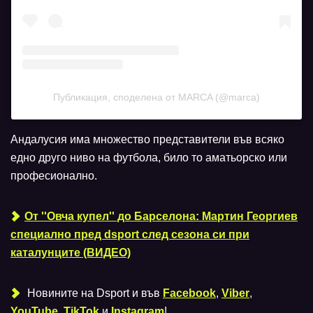
Публикация, споделена от MARCA (@marca)
Андалусия има множество представители във всяко
едно друго ниво на футбола, било то аматьорско или
професионално.
От ''Овча купел'' до Барселона: Мартин Георгиев
специално пред dsport след сезона си при
каталунците (ВИДЕО)
Новините на Dsport и във
Facebook
,
Viber
,
YouTube
,
TikTok
и
Instagram
!