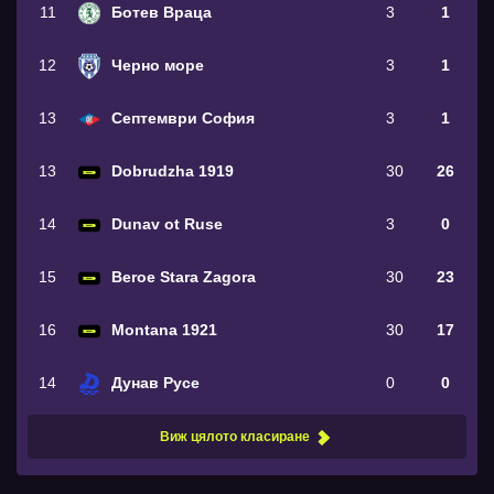
11
Ботев Враца
3
1
12
Черно море
3
1
13
Септември София
3
1
13
Dobrudzha 1919
30
26
14
Dunav ot Ruse
3
0
15
Beroe Stara Zagora
30
23
16
Montana 1921
30
17
14
Дунав Русе
0
0
Виж цялото класиране