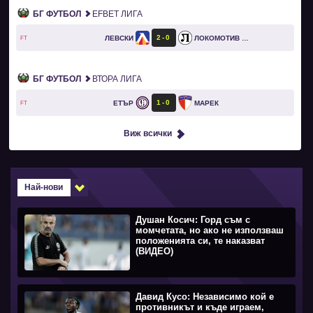
БГ ФУТБОЛ
EFBET ЛИГА
2
0
ЛЕВСКИ
ЛОКОМОТИВ ПЛОВДИВ
FT
БГ ФУТБОЛ
ВТОРА ЛИГА
1
0
ЕТЪР
МАРЕК
FT
Виж всички
Най-нови
Душан Косич: Горд съм с
момчетата, но ако не използваш
положенията си, те наказват
(ВИДЕО)
Давид Кусо: Независимо кой е
противникът и къде играем,