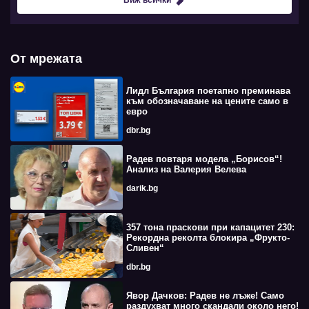
От мрежата
Лидл България поетапно преминава
към обозначаване на цените само в
евро
dbr.bg
Радев повтаря модела „Борисов“!
Анализ на Валерия Велева
darik.bg
357 тона праскови при капацитет 230:
Рекордна реколта блокира „Фрукто-
Сливен“
dbr.bg
Явор Дачков: Радев не лъже! Само
раздухват много скандали около него!