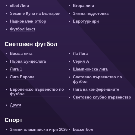
efbet Лига
Втора лига
Sesame Купа на България
Зимна подготовка
Национален отбор
Евротурнири
ФутболНекст
Световен футбол
Висша лига
Ла Лига
Първа Бундеслига
Серия А
Лига 1
Шампионска лига
Лига Европа
Световно първенство по
футбол
Европейско първенство по
Лига на конференциите
футбол
Световно клубно първенство
Други
Спорт
Зимни олимпийски игри 2026
Баскетбол