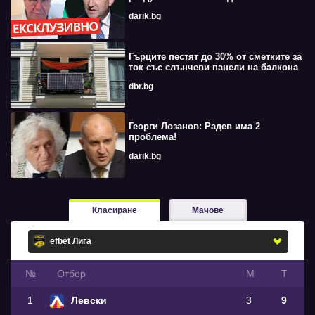
darik.bg
Гърците пестят до 30% от сметките за
ток със слънчеви панели на балкона
dbr.bg
Георги Лозанов: Радев има 2
проблема!
darik.bg
Класиране
Мачове
№
Oтбор
М
Т
1
Левски
3
9