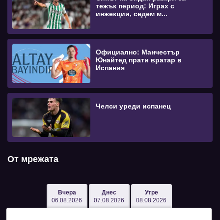
тежък период: Играх с
инжекции, седем м...
Официално: Манчестър
Юнайтед прати вратар в
Испания
Челси уреди испанец
От мрежата
Вчера
Днес
Утре
06.08.2026
07.08.2026
08.08.2026