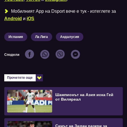
Мобилният Аpp на Dsport вече е тук - изтеглете за
Android
и
iOS
Испания
Ла Лига
Андалусия
Сподели
Прочетете още
Шампионът на Азия иска Гей
от Виляреал
Синът на Зидан разкри за