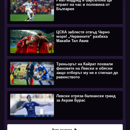
Реал Мадрид и Барселона ще
играят на час и половина от
България
ЦСКА заблестя отвъд Черно
море! „Червените“ разбиха
Макаби Тел Авив
Треньорът на Кайрат похвали
феновете на Левски и обясни
защо отборът му не е стигнал до
равенството
Левски отряза балкански гранд
за Акрам Бурас
Виж всички