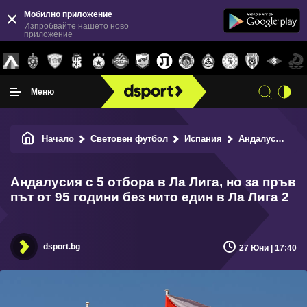
Мобилно приложение
Изпробвайте нашето ново
приложение
Меню
Начало
Световен футбол
Испания
Андалусия с 5 отбора в Ла Лига, но за пръв път от 95 години без нито един в Ла Лига 2
Андалусия с 5 отбора в Ла Лига, но за пръв
път от 95 години без нито един в Ла Лига 2
dsport.bg
27 Юни | 17:40