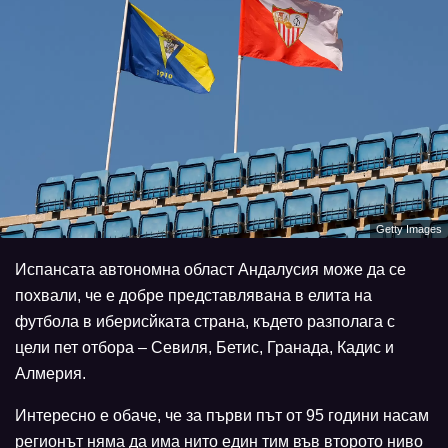
Getty Images
Испансата автономна област Андалусия може да се
похвали, че е добре представлявана в елита на
футбола в иберисйката страна, където разполага с
цели пет отбора – Севиля, Бетис, Гранада, Кадис и
Алмерия.
Интересно е обаче, че за първи път от 95 години насам
регионът няма да има нито един тим във второто ниво