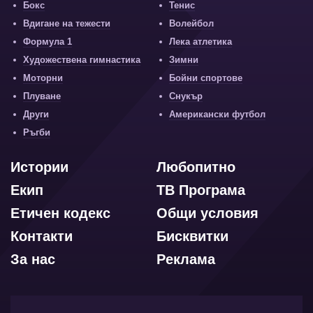
Бокс
Тенис
Вдигане на тежести
Волейбол
Формула 1
Лека атлетика
Художествена гимнастика
Зимни
Моторни
Бойни спортове
Плуване
Снукър
Други
Американски футбол
Ръгби
Истории
Любопитно
Екип
ТВ Програма
Етичен кодекс
Общи условия
Контакти
Бисквитки
За нас
Реклама