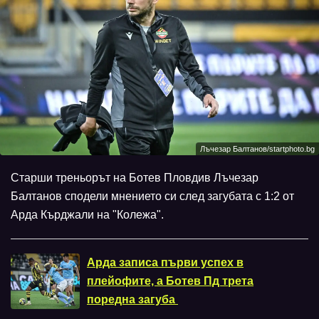
Лъчезар Балтанов/startphoto.bg
Старши треньорът на Ботев Пловдив Лъчезар
Балтанов сподели мнението си след загубата с 1:2 от
Арда Кърджали на "Колежа".
Арда записа първи успех в
плейофите, а Ботев Пд трета
поредна загуба