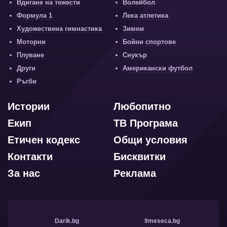
Вдигане на тежести
Волейбол
Формула 1
Лека атлетика
Художествена гимнастика
Зимни
Моторни
Бойни спортове
Плуване
Снукър
Други
Американски футбол
Ръгби
Истории
Любопитно
Екип
ТВ Програма
Етичен кодекс
Общи условия
Контакти
Бисквитки
За нас
Реклама
Darik.bg
9meseca.bg