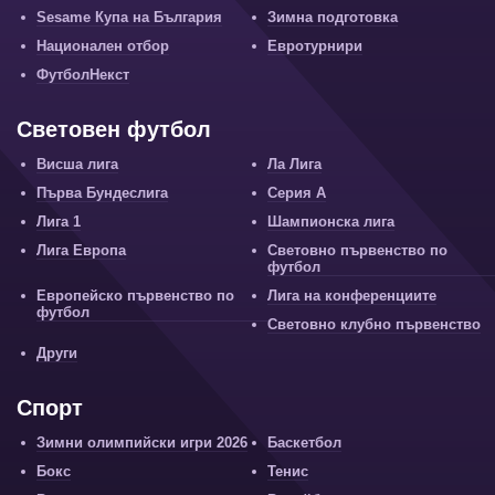
Sesame Купа на България
Зимна подготовка
Национален отбор
Евротурнири
ФутболНекст
Световен футбол
Висша лига
Ла Лига
Първа Бундеслига
Серия А
Лига 1
Шампионска лига
Лига Европа
Световно първенство по
футбол
Европейско първенство по
Лига на конференциите
футбол
Световно клубно първенство
Други
Спорт
Зимни олимпийски игри 2026
Баскетбол
Бокс
Тенис