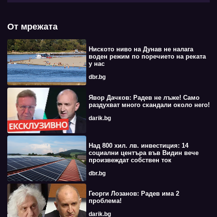
От мрежата
Ниското ниво на Дунав не налага
воден режим по поречието на реката
у нас
dbr.bg
Явор Дачков: Радев не лъже! Само
раздухват много скандали около него!
darik.bg
Над 800 хил. лв. инвестиция: 14
социални центъра във Видин вече
произвеждат собствен ток
dbr.bg
Георги Лозанов: Радев има 2
проблема!
darik.bg