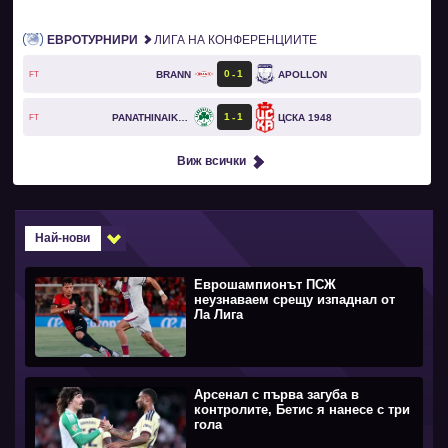
ЕВРОТУРНИРИ
ЛИГА НА КОНФЕРЕНЦИИТЕ
0
1
BRANN
APOLLON
FT
1
1
PANATHINAIKOS
ЦСКА 1948
FT
Виж всички
Най-нови
Еврошампионът ПСЖ
неузнаваем срещу изпаднал от
Ла Лига
Арсенал с първа загуба в
контролите, Бетис я нанесе с три
гола