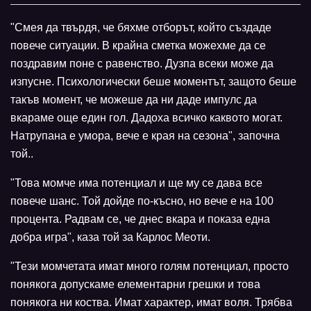
"Смея да твърдя, че бяхме отборът, който създаде
повече ситуации. В крайна сметка можехме да се
поздравим поне с равенство. Дузпа всеки може да
изпусне. Психологически беше моментът, защото беше
такъв момент, че можеше да ни даде импулс да
вкараме още един гол. Дадоха всичко каквото могат.
Натрупана е умора, вече е края на сезона", започна
той..
"Това момче има потенциал и ще му се дава все
повече шанс. Той дойде по-късно, но вече е на 100
процента. Радвам се, че днес вкара и показа една
добра игра", каза той за Карлос Меоти.
"Тези момчетата имат много голям потенциал, просто
понякога допускаме елементарни грешки и това
понякога ни коства. Имат характер, имат воля. Трябва