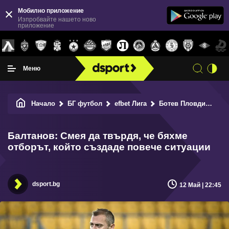
Мобилно приложение
Изпробвайте нашето ново
приложение
Меню
Начало
БГ футбол
efbet Лига
Ботев Пловдив
Ба
Балтанов: Смея да твърдя, че бяхме
отборът, който създаде повече ситуации
dsport.bg
12 Май | 22:45