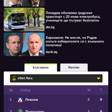
Пловдив обновява градския
транспорт с 20 нови електробуса,
учениците ще пътуват безплатно
dbr.bg
Харизанов: Не мисля, че Радев
излъга избирателите си с външната
политика!
darik.bg
Класиране
Мачове
№
Oтбор
М
Т
1
Левски
3
9
2
Лудогорец
3
9