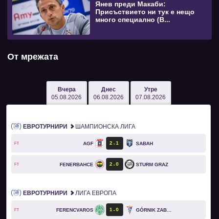
Янев преди Макаби:
Присъствието ни тук е нещо
много специално (В...
От мрежата
Вчера
Днес
Утре
05.08.2026
06.08.2026
07.08.2026
ЕВРОТУРНИРИ
ШАМПИОНСКА ЛИГА
2
1
AGF
SABAH
FT
2
0
FENERBAHCE
STURM GRAZ
FT
ЕВРОТУРНИРИ
ЛИГА ЕВРОПА
1
0
FERENCVAROS
GÓRNIK ZABRZE
FT