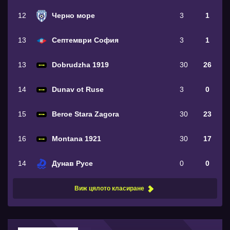
12
Черно море
3
1
13
Септември София
3
1
13
Dobrudzha 1919
30
26
14
Dunav ot Ruse
3
0
15
Beroe Stara Zagora
30
23
16
Montana 1921
30
17
14
Дунав Русе
0
0
Виж цялото класиране