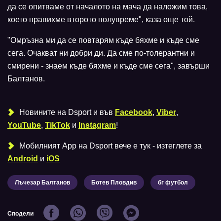
да се опитваме от началото на мача да наложим това,
което правихме второто полувреме", каза още той.
"Омръзна ми да се повтарям къде бяхме и къде сме
сега. Очакват ни добри ди. Да сме по-толерантни и
смирени - знаем къде бяхме и къде сме сега", завърши
Балтанов.
Новините на Dsport и във
Facebook
,
Viber
,
YouTube
,
TikTok
и
Instagram
!
Мобилният Аpp на Dsport вече е тук - изтеглете за
Android
и
iOS
Лъчезар Балтанов
Ботев Пловдив
бг футбол
Сподели