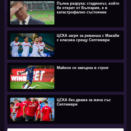
Пълна разруха: стадионът, който
бе открит от България, е в
катастрофално състояние
ЦСКА загря за реванша с Макаби
с класика срещу Септември
Майкон се завърна в строя
ЦСКА без двама за мача със
Септември