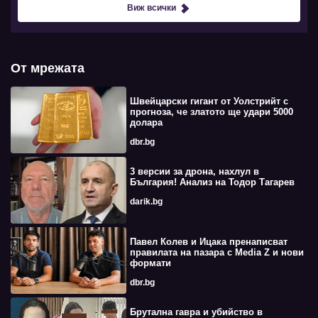
Виж всички
От мрежата
Швейцарски гигант от Уолстрийт с
прогноза, че златото ще удари 5000
долара
dbr.bg
3 версии за дрона, нахлул в
България! Анализ на Тодор Тагарев
darik.bg
Павел Колев и Ицака пренаписват
правилата на пазара с Media Z и нови
формати
dbr.bg
Брутална гавра и убийство в