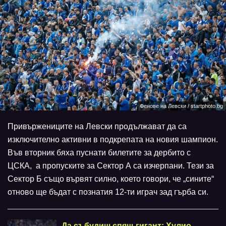
Фенове на Левски / startphoto.bg
Привържениците на Левски продължават да са
изключително активни в подкрепата на новия шампион.
Във вторник бяха пуснати билетите за дербито с
ЦСКА, а пропуските за Сектор А са изчерпани. Тези за
Сектор Б също вървят силно, което говори, че „сините“
отново ще бъдат с познатия 12-ти играч зад гърба си.
Да събудиш спящ гигант: Хулио