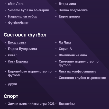
efbet Лига
Втора лига
Sesame Купа на България
Зимна подготовка
Национален отбор
Евротурнири
ФутболНекст
Световен футбол
Висша лига
Ла Лига
Първа Бундеслига
Серия А
Лига 1
Шампионска лига
Лига Европа
Световно първенство по
футбол
Европейско първенство по
Лига на конференциите
футбол
Световно клубно първенство
Други
Спорт
Зимни олимпийски игри 2026
Баскетбол