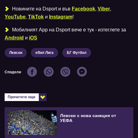
Новините на Dsport и във
Facebook
,
Viber
,
YouTube
,
TikTok
и
Instagram
!
Мобилният Аpp на Dsport вече е тук - изтеглете за
Android
и
iOS
Левски
efbet Лига
БГ Футбол
Сподели
Прочетете още
Левски с нова санкция от
УЕФА