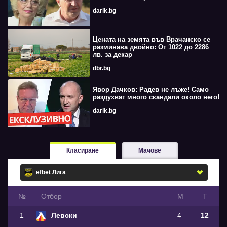
darik.bg
Цената на земята във Врачанско се
разминава двойно: От 1022 до 2286
лв. за декар
dbr.bg
Явор Дачков: Радев не лъже! Само
раздухват много скандали около него!
darik.bg
Класиране
Мачове
№
Oтбор
М
Т
1
Левски
4
12