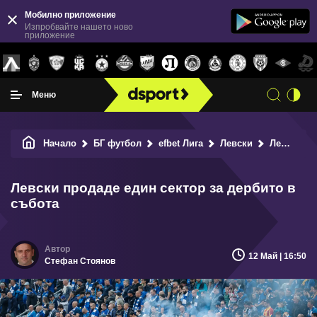
Мобилно приложение
Изпробвайте нашето ново
приложение
Меню
Начало
БГ футбол
efbet Лига
Левски
Левски продаде един сектор за дербито в събота
Левски продаде един сектор за дербито в
събота
12 Май | 16:50
Стефан Стоянов