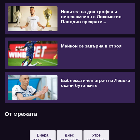
Носител на два трофея и
вицешампион с Локомотив
Пловдив прекрати...
Майкон се завърна в строя
Емблематичен играч на Левски
окачи бутонките
От мрежата
Вчера
Днес
Утре