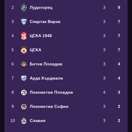
2
Лудогорец
3
9
3
Спартак Варна
3
7
4
ЦСКА 1948
3
7
5
ЦСКА
3
7
6
Ботев Пловдив
3
4
7
Арда Кърджали
3
4
8
Локомотив Пловдив
4
3
9
Локомотив София
3
2
10
Славия
3
2