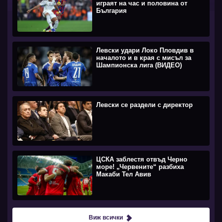
играят на час и половина от
България
Левски удари Локо Пловдив в
началото и в края с мисъл за
Шампионска лига (ВИДЕО)
Левски се раздели с директор
ЦСКА заблестя отвъд Черно
море! „Червените“ разбиха
Макаби Тел Авив
Виж всички