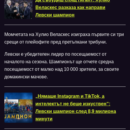
Веласкес разказа как направи
Левски шампион
Момчетата на Хулио Веласкес изиграха първите си три
срещи от плейофите пред претъпкани трибуни.
Левски е убедителен лидер по посещаемост от
началото на сезона. Шампионът ще отчете средна
посещаемост от малко над 10 000 зрители, за своите
домакински мачове.
„Нямаше Instagram и TikTok, а
интелектът не беше изкуствен“:
Левски шампион след 8,9 милиона
минути