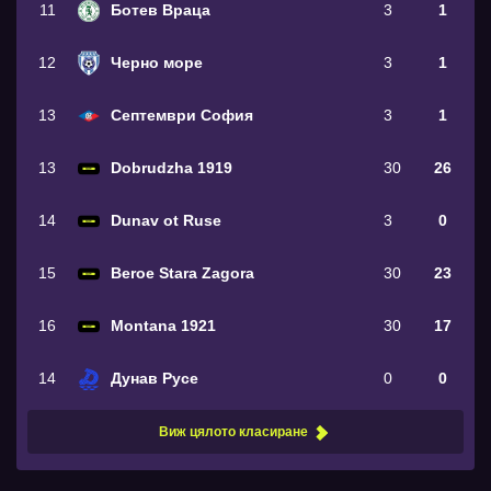
11
Ботев Враца
3
1
12
Черно море
3
1
13
Септември София
3
1
13
Dobrudzha 1919
30
26
14
Dunav ot Ruse
3
0
15
Beroe Stara Zagora
30
23
16
Montana 1921
30
17
14
Дунав Русе
0
0
Виж цялото класиране