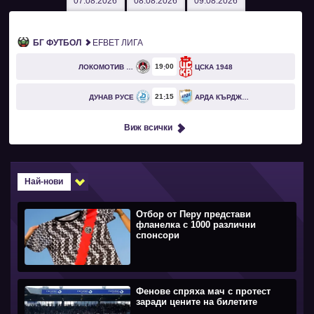
07.08.2026
08.08.2026
09.08.2026
БГ ФУТБОЛ
EFBET ЛИГА
19
00
ЛОКОМОТИВ СОФИЯ
ЦСКА 1948
21
15
ДУНАВ РУСЕ
АРДА КЪРДЖАЛИ
Виж всички
Най-нови
Отбор от Перу представи
фланелка с 1000 различни
спонсори
Фенове спряха мач с протест
заради цените на билетите