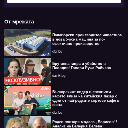
От мрежата
Панагюрски производител инвестира
в нова 5-осна машина за по-
ефективно производство
dbr.bg
Брутална гавра и убийство в
Пловдив! Говори Ружа Райчева
darik.bg
Българският лидер в спешълти
кафето влиза на китайския пазар с
едни от най-редките сортове кафе в
света
dbr.bg
Радев повтаря модела „Борисов“!
Анализ на Валерия Велева