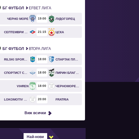
БГ ФУТБОЛ
EFBET ЛИГА
19
00
ЧЕРНО МОРЕ
ЛУДОГОРЕЦ
21
15
СЕПТЕМВРИ СОФИЯ
ЦСКА
БГ ФУТБОЛ
ВТОРА ЛИГА
18
00
RILSKI SPORTIST
СПАРТАК ПЛЕВЕН
18
00
СПОРТИСТ СВОГЕ
ПИРИН БЛАГОЕВГРАД
18
00
VIHREN
ЧЕРНОМОРЕЦ БУРГАС
20
00
LOKOMOTIV GO
FRATRIA
Виж всички
Най-нови