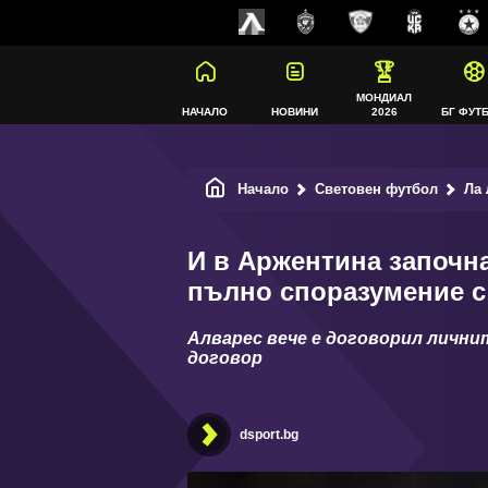
МОНДИАЛ
НАЧАЛО
НОВИНИ
2026
БГ ФУТ
Начало
Световен футбол
Ла 
И в Аржентина започна
пълно споразумение с
Алварес вече е договорил лични
договор
dsport.bg