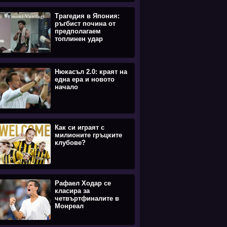
Трагедия в Япония:
ръгбист почина от
предполагаем
топлинен удар
Нюкасъл 2.0: краят на
една ера и новото
начало
Как си играят с
милионите гръцките
клубове?
Рафаел Ходар се
класира за
четвъртфиналите в
Монреал