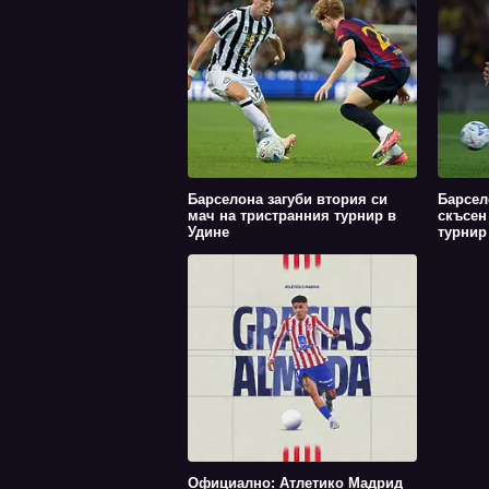
Барселона загуби втория си
Барсел
мач на тристранния турнир в
скъсен
Удине
турнир
Официално: Атлетико Мадрид