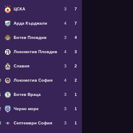
ЦСКА
3
7
Арда Кърджали
4
7
Ботев Пловдив
3
4
Локомотив Пловдив
4
3
Славия
3
2
0
Локомотив София
4
2
1
Ботев Враца
3
1
2
Черно море
3
1
3
Септември София
3
1