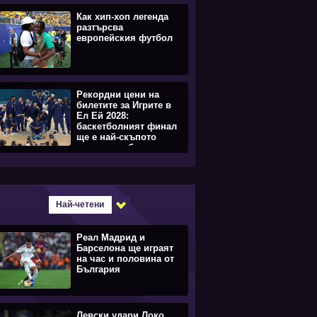
Как хип-хоп легенда
разтърсва
европейския футбол
Рекордни цени на
билетите за Игрите в
Ел Ей 2028:
баскетболният финал
ще е най-скъпото
спортно събитие
Най-четени
Реал Мадрид и
Барселона ще играят
на час и половина от
България
Левски удари Локо