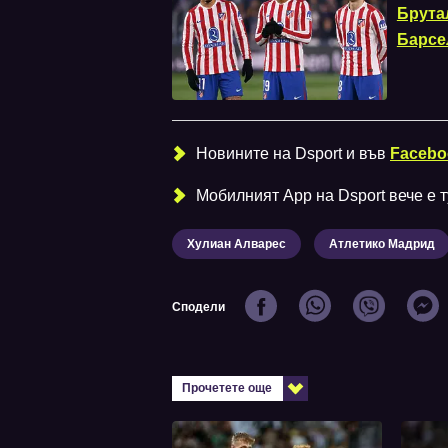
Брута
Барсе
Новините на Dsport и във
Facebo
Мобилният Аpp на Dsport вече е ту
Хулиан Алварес
Атлетико Мадрид
Сподели
Прочетете още