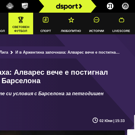
СВЕТОВЕН
БОЛ
ФУТБОЛ
СПОРТ
ЛЮБОПИТНО
ИСТОРИИ
LIVESCORE
Лига
И в Аржентина започнаха: Алварес вече е постигнал пълно споразумение с Барселона
ха: Алварес вече е постигнал
 Барселона
те си условия с Барселона за петгодишен
02 Юни | 15:33