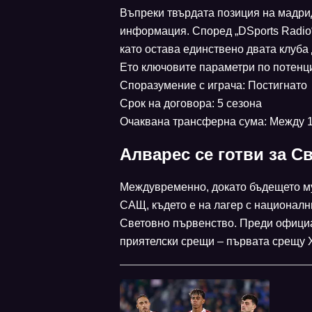
Въпреки твърдата позиция на мадри
информация. Според „DSports Radio
като остава единствено двата клуба
Ето ключовите параметри по потенц
Споразумение с играча: Постигнато
Срок на договора: 5 сезона
Очаквана трансферна сума: Между 1
Алварес се готви за 
Междувременно, докато бъдещето му
САЩ, където е на лагер с националн
Световно първенство. Преди официал
приятелски срещи – първата срещу Х