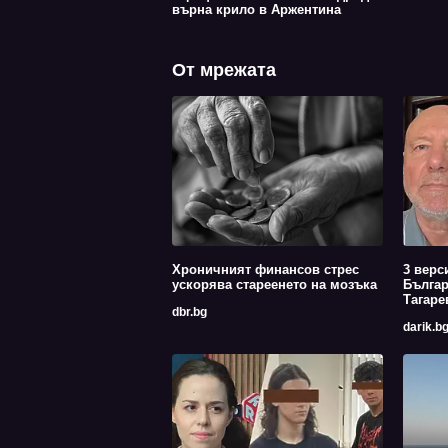
върна крило в Аржентина
От мрежата
Хроничният финансов стрес
3 верс
ускорява стареенето на мозъка
Българ
Тагаре
dbr.bg
darik.b