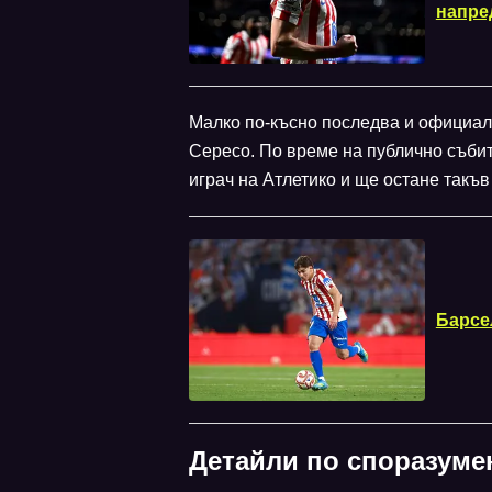
напре
Малко по-късно последва и официал
Сересо. По време на публично събит
играч на Атлетико и ще остане такъв
Барсе
Детайли по споразуме