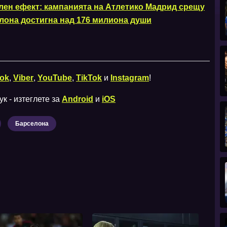
лен ефект: кампанията на Атлетико Мадрид срещу
лона достигна над 176 милиона души
ok
,
Viber
,
YouTube
,
TikTok
и
Instagram
!
к - изтеглете за
Android
и
iOS
Барселона