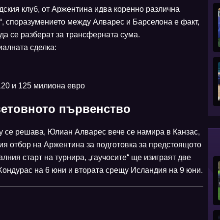
дския клуб, от Аржентина идва коренно различна
“, споразумението между Алварес и Барселона е факт,
 да се разберат за трансферната сума.
иалната сделка:
20 и 125 милиона евро
Световното първенство
 се решава, Юлиан Алварес вече се намира в Канзас,
ия отбор на Аржентина за подготовка за предстоящото
ния старт на турнира, „гаучосите“ ще изиграят две
ондурас на 6 юни и втората срещу Исландия на 9 юни.