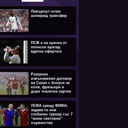
Ливърпул готви
шокиращ трансфер
ПСЖ е на крачка от
японски вратар,
вдигна офертата
Разкриха
извънземния договор
на Салах с бонуси за
коли, фризьори и
дори тоалетна хартия
УЕФА срещу ФИФА:
задава се нов
глобален турнир със 7
"мини световни"
първенства