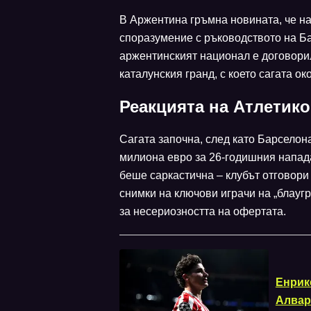
В Аржентина гръмна новината, че н
споразумение с ръководството на Ба
аржентинският национал е договорил
каталунския гранд, с което сагата о
Реакцията на Атлетик
Сагата започна, след като Барсело
милиона евро за 26-годишния напад
беше саркастична – клубът отговори
снимки на ключови играчи на „блауг
за несериозността на офертата.
Енрик
Алвар