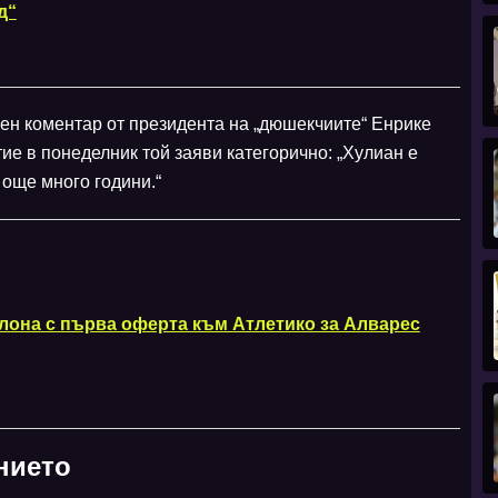
д“
ен коментар от президента на „дюшекчиите“ Енрике
ие в понеделник той заяви категорично: „Хулиан е
 още много години.“
лона с първа оферта към Атлетико за Алварес
нието