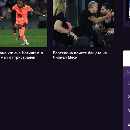
она хлъзна Нотингам в
Барселона почете бащата на
 мач от тристранен
Лионел Меси
1
2
3
4