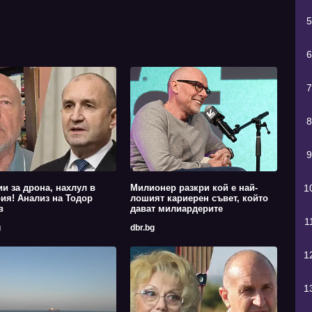
5
6
7
8
9
1
ии за дрона, нахлул в
Милионер разкри кой е най-
ия! Анализ на Тодор
лошият кариерен съвет, който
в
дават милиардерите
1
g
dbr.bg
1
1