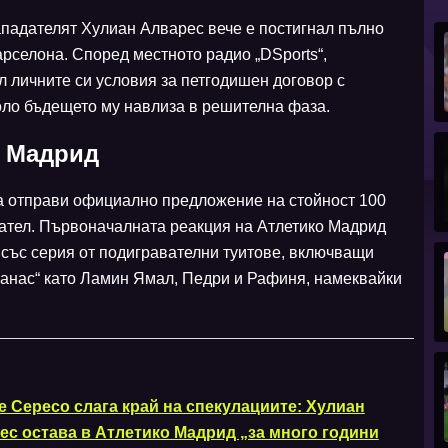
ападателят Хулиан Алварес вече е постигнал пълно
рселона. Според местното радио „DSports“,
 личните си условия за петгодишен договор с
коло бъдещето му навлиза в решителна фаза.
о Мадрид
на отправи официално предложение на стойност 100
ател. Първоначалната реакция на Атлетико Мадрид
 със серия от подигравателни туитове, включващи
ранас“ като Ламин Ямал, Педри и Рафиня, намеквайки
е Сересо слага край на спекулациите: Хулиан
ес остава в Атлетико Мадрид „за много години