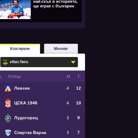
най-скъп в историята,
ще играе с българин
Класиране
Мачове
№
Oтбор
М
Т
Левски
4
12
ЦСКА 1948
4
10
Лудогорец
3
9
Спартак Варна
3
7