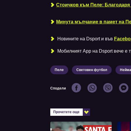
Стоичков към Пеле: Благодаря т
Минута мълчание в памет на Пе
Новините на Dsport и във
Facebo
Мобилният Аpp на Dsport вече е ту
Пеле
Световен футбол
Нейм
Сподели
Прочетете още