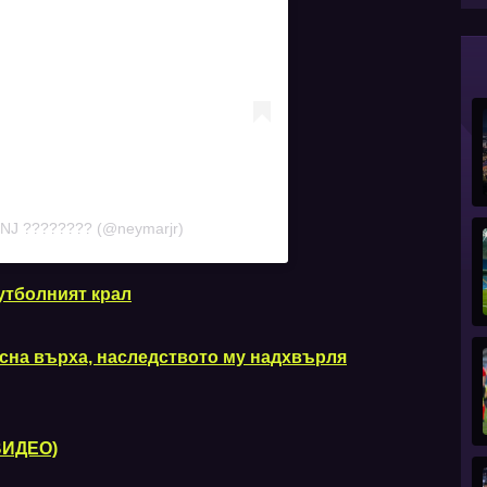
 NJ ???????? (@neymarjr)
футболният крал
усна върха, наследството му надхвърля
ВИДЕО)