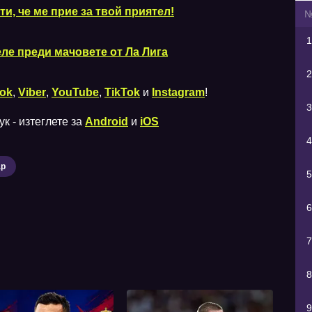
и, че ме прие за твой приятел!
1
ле преди мачовете от Ла Лига
2
ok
,
Viber
,
YouTube
,
TikTok
и
Instagram
!
3
к - изтеглете за
Android
и
iOS
4
ар
5
6
7
8
9