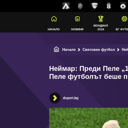
МОНДИАЛ
НАЧАЛО
НОВИНИ
2026
БГ ФУТ
Начало
Световен футбол
Нейма
Неймар: Преди Пеле „1
Пеле футболът беше п
dsport.bg