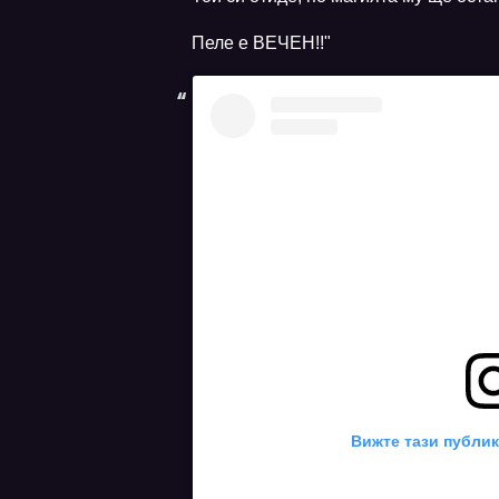
Пеле е ВЕЧЕН!!"
Вижте тази публик