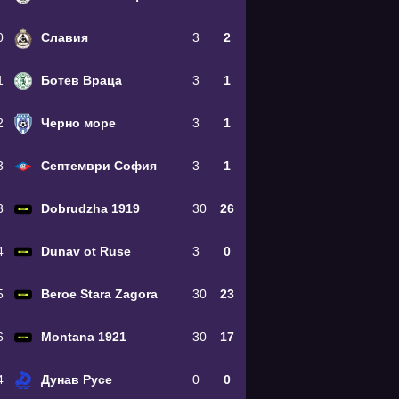
0
Славия
3
2
1
Ботев Враца
3
1
2
Черно море
3
1
3
Септември София
3
1
3
Dobrudzha 1919
30
26
4
Dunav ot Ruse
3
0
5
Beroe Stara Zagora
30
23
6
Montana 1921
30
17
4
Дунав Русе
0
0