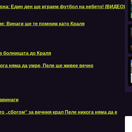
она: Един ден ще играем футбол на небето! (ВИДЕО)
е: Винаги ще те помним като Краля
 в болницата до Краля
кога няма да умре, Пеле ще живее вечно
завинаги
о „сбогом“ за вечния крал Пеле никога няма да е