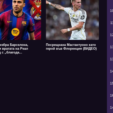
1
1
1
избра Барселона,
Посрещнаха Мастантуоно като
1
и вратата на Реал
герой във Флоренция (ВИДЕО)
 с „благода...
1
1
1
1
1