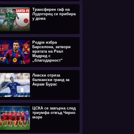
Трансферен гаф на
Лудогорец се прибира
у дома
Родри избра
Барселона, затвори
вратата на Реал
Мадрид с
„благодарност“
Левски отряза
балкански гранд за
Акрам Бурас
ЦСКА се завърна след
триумфа отвъд Черно
море