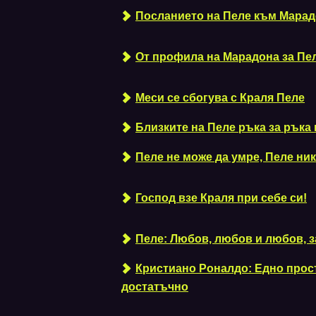
Посланието на Пеле към Марад
От профила на Марадона за Пел
Меси се сбогува с Краля Пеле
Близките на Пеле ръка за ръка
Пеле не може да умре, Пеле ни
Господ взе Краля при себе си!
Пеле: Любов, любов и любов, 
Кристиано Роналдо: Едно прост
достатъчно