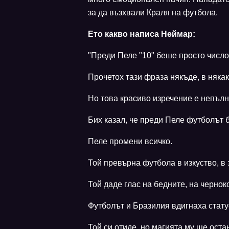
за да възхвали Краля на футбола.
Ето какво написа Неймар:
"Преди Пеле "10" беше просто число
Прочетох тази фраза някъде, в няка
Но това красиво изречение е непълн
Бих казал, че преди Пеле футболът 
Пеле промени всичко.
Той превърна футбола в изкуство, в
Той даде глас на бедните, на черно
Футболът и Бразилия вдигнаха стату
Той си отиде, но магията му ще оста