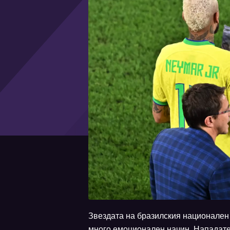
Звездата на бразилския национален
много емоционален начин. Нападат