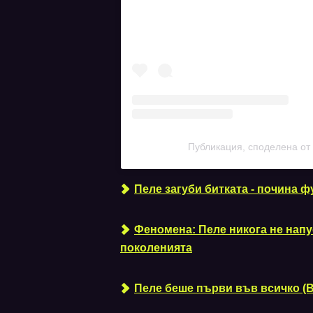
Публикация, споделена от
Пеле загуби битката - почина 
Феномена: Пеле никога не нап
поколенията
Пеле беше първи във всичко (