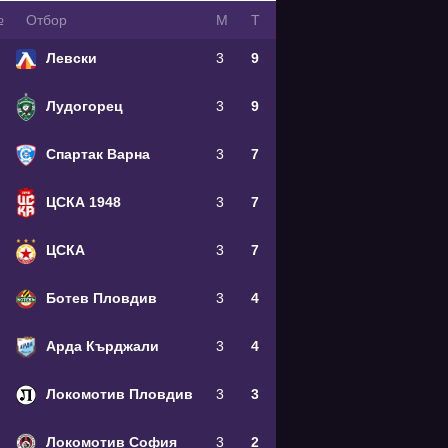
№
Oтбор
М
Т
Левски
3
9
Лудогорец
3
9
Спартак Варна
3
7
ЦСКА 1948
3
7
ЦСКА
3
7
Ботев Пловдив
3
4
Арда Кърджали
3
4
Локомотив Пловдив
3
3
Локомотив София
3
2