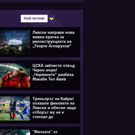
Най-четени
Левски направи нова
важна крачка за
реконструкцията на
„Георги Аспарухов“
ЦСКА заблестя отвъд
Черно море!
„Червените“ разбиха
Макаби Тел Авив
Треньорът на Кайрат
похвали феновете на
Левски и обясни защо
отборът му не е
стигнал до
равенството
''Мечката'' от