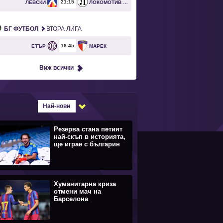
21
15
ЛЕВСКИ
ЛОКОМОТИВ ПЛОВДИВ
БГ ФУТБОЛ
ВТОРА ЛИГА
18
45
ЕТЪР
МАРЕК
Виж всички
Най-нови
Резерва стана петият
най-скъп в историята,
ще играе с българин
Хуманитарна криза
отмени мач на
Барселона