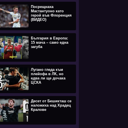
Посрещнаха
Мастантуоно като
герой във Флоренция
(ВИДЕО)
България в Европа:
15 мача – само една
загуба
Лугано гледа към
плейофа в ЛК, но
едва ли ще дочака
ЦСКА
Десет от Бешикташ се
наложиха над Храдец
Кралове