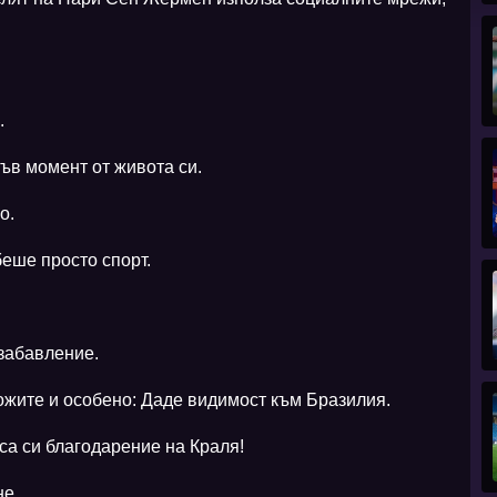
.
къв момент от живота си.
о.
беше просто спорт.
 забавление.
кожите и особено: Даде видимост към Бразилия.
са си благодарение на Краля!
не.