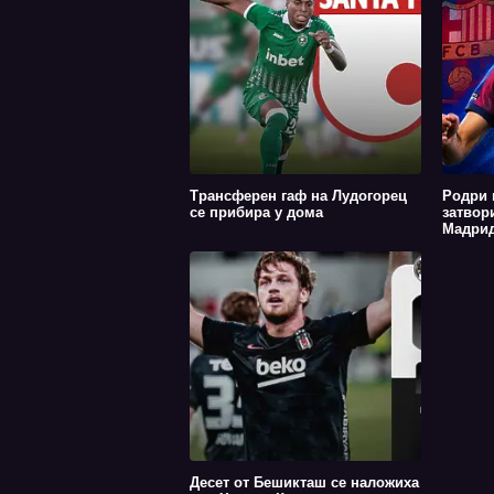
Трансферен гаф на Лудогорец
Родри 
се прибира у дома
затвор
Мадрид
Десет от Бешикташ се наложиха