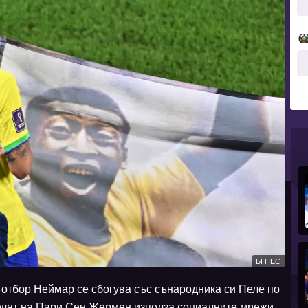
БГНЕС
 отбор Неймар се сбогува със сънародника си Пеле по
елят на Пари Сен Жермен използа социалните мрежи,