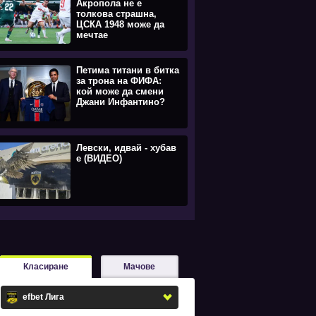
Акропола не е
толкова страшна,
ЦСКА 1948 може да
мечтае
Петима титани в битка
за трона на ФИФА:
кой може да смени
Джани Инфантино?
Левски, идвай - хубав
е (ВИДЕО)
Класиране
Мачове