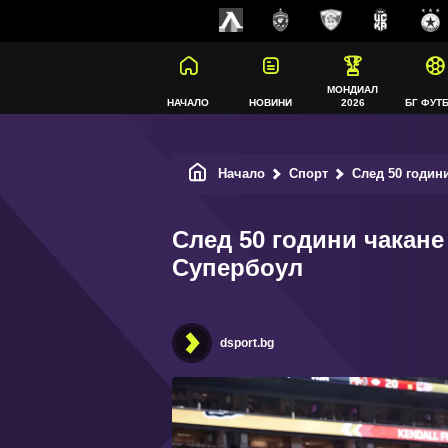
МОНДИАЛ
НАЧАЛО
НОВИНИ
2026
БГ ФУТ
Начало
Спорт
След 50 годин
След 50 години чакан
Супербоул
dsport.bg