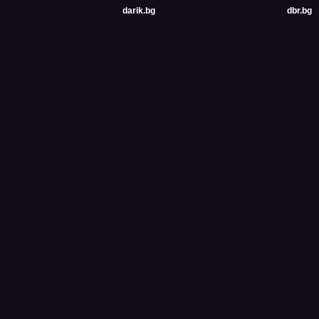
darik.bg
dbr.bg