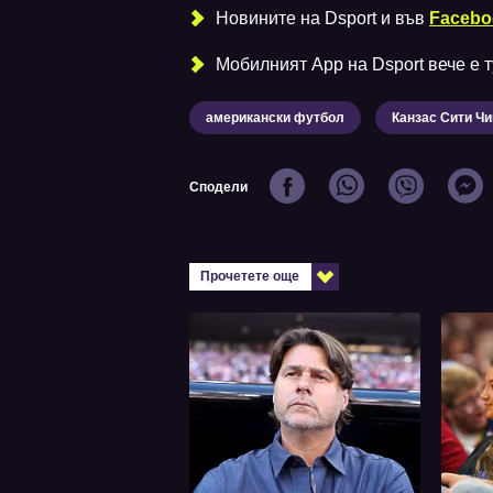
Новините на Dsport и във
Facebo
Мобилният Аpp на Dsport вече е ту
американски футбол
Канзас Сити Ч
Сподели
Прочетете още