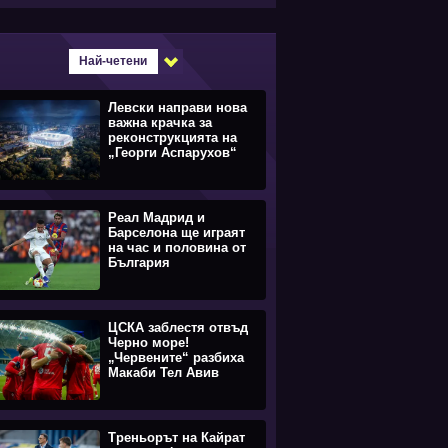
Най-четени
Левски направи нова
важна крачка за
реконструкцията на
„Георги Аспарухов“
Реал Мадрид и
Барселона ще играят
на час и половина от
България
ЦСКА заблестя отвъд
Черно море!
„Червените“ разбиха
Макаби Тел Авив
Треньорът на Кайрат