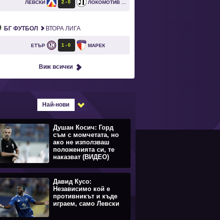
2
0
ЛЕВСКИ
ЛОКОМОТИВ ПЛОВДИВ
БГ ФУТБОЛ
ВТОРА ЛИГА
1
0
ЕТЪР
МАРЕК
Виж всички
Най-нови
Душан Косич: Горд
съм с момчетата, но
ако не използваш
положенията си, те
наказват (ВИДЕО)
Давид Кусо:
Независимо кой е
противникът и къде
играем, само Левски