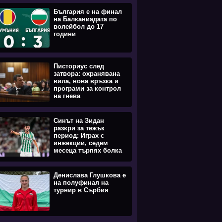
България е на финал
на Балканиадата по
волейбол до 17
години
Писториус след
затвора: охранявана
вила, нова връзка и
програми за контрол
на гнева
Синът на Зидан
разкри за тежък
период: Играх с
инжекции, седем
месеца търпях болка
Денислава Глушкова е
на полуфинал на
турнир в Сърбия