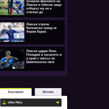
похвали феновете на
Левски и обясни защо
отборът му не е
стигнал до
равенството
Левски отряза
балкански гранд за
Акрам Бурас
Левски удари Локо
Пловдив в началото и
в края с мисъл за
Шампионска лига
Класиране
Мачове