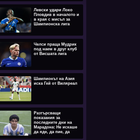
Левски удари Локо
Пловдив в началото и
в края с мисъл за
Шампионска лига
Челси праща Мудрик
под наем в друг клуб
от Висшата лига
Шампионът на Азия
иска Гей от Виляреал
Разтърсващи
показания за
последните дни на
Марадона: Не искаше
да яде, да пие, да
става