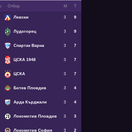
№
Oтбор
М
Т
Левски
3
9
Лудогорец
3
9
Спартак Варна
3
7
ЦСКА 1948
3
7
ЦСКА
3
7
Ботев Пловдив
3
4
Арда Кърджали
3
4
Локомотив Пловдив
3
3
Локомотив София
3
2