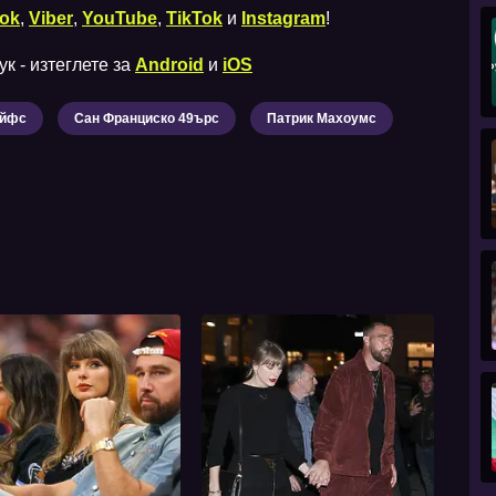
ok
,
Viber
,
YouTube
,
TikTok
и
Instagram
!
к - изтеглете за
Android
и
iOS
ийфс
Сан Франциско 49ърс
Патрик Махоумс