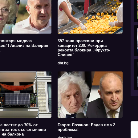
повтаря модела
357 тона праскови при
ов“! Анализ на Валерия
капацитет 230: Рекордна
а
реколта блокира „Фрукто-
Сливен“
g
dbr.bg
е пестят до 30% от
Георги Лозанов: Радев има 2
те за ток със слънчеви
проблема!
 на балкона
darik.bg