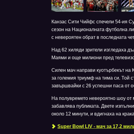
Канзас Сити Чийфс спечели 54-ия Су
сезон на Националната футболна ли
с невероятен обрат в последната че
Над 62 хиляди зрители изгледаха дъ
Маями и още милиони пред телевизо
Силен мач направи куотърбекът на 
за големия триумф на тима си. Той 
завършвайки с 26 успешни паса от о
На полувремето невероятно шоу от
забавлява публиката. Двете изпълн
около 12 минути, и вдигнаха на крак
Super Bowl LIV - мач за 17,2 ми