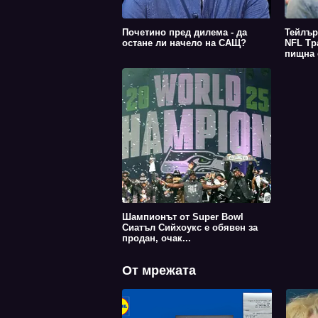
Почетино пред дилема - да
Тейлър
остане ли начело на САЩ?
NFL Тр
пищна с
Шампионът от Super Bowl
Сиатъл Сийхоукс е обявен за
продан, очак...
От мрежата