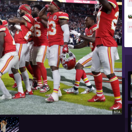
FT
FT
БТА