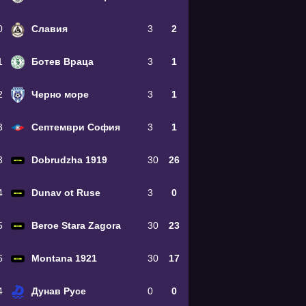
0
Славия
3
2
1
Ботев Враца
3
1
2
Черно море
3
1
3
Септември София
3
1
3
Dobrudzha 1919
30
26
4
Dunav ot Ruse
3
0
5
Beroe Stara Zagora
30
23
6
Montana 1921
30
17
4
Дунав Русе
0
0