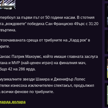
пербоул за първи път от 50 години насам. В стотния
га „вождовете“ победиха Сан Франциско 49ърс с 31:20
твъртина.
лгоочакваната среща от трибуните на „Хард рок“ в
рите.
Канзас Патрик Махоумс, който имаше главната заслуга
стана и MVP (най-ценен играч) на финалния мач,
бщо 42 на 286 ярда.
 музикалните звезди Шакира и Дженифър Лопес
ителки изнесоха изключителен спектакъл, продължил
а всички фенове по трибуните.
лиарда долара