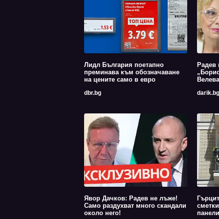
Лидл България поетапно
Радев 
преминава към обозначаване
„Борис
на цените само в евро
Велев
dbr.bg
darik.b
Явор Дачков: Радев не лъже!
Гърцит
Само раздухват много скандали
сметки
около него!
панели