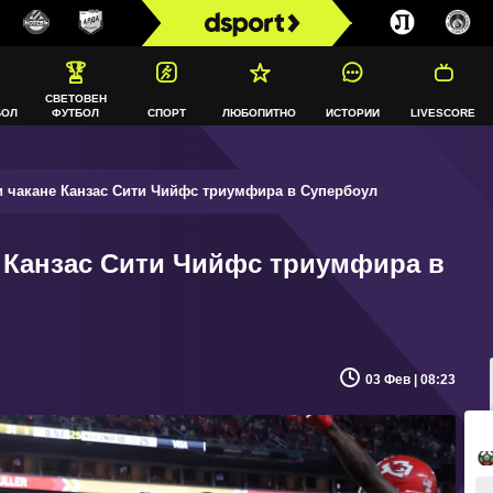
СВЕТОВЕН
БОЛ
ФУТБОЛ
СПОРТ
ЛЮБОПИТНО
ИСТОРИИ
LIVESCORE
и чакане Канзас Сити Чийфс триумфира в Супербоул
е Канзас Сити Чийфс триумфира в
03 Фев | 08:23