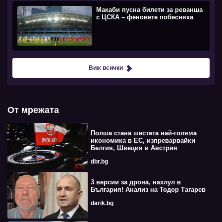
Макаби пусна билети за реванша
с ЦСКА – феновете побесняха
Виж всички
От мрежата
Полша стана шестата най-голяма
икономика в ЕС, изпреварвайки
Белгия, Швеция и Австрия
dbr.bg
3 версии за дрона, нахлул в
България! Анализ на Тодор Тагарев
darik.bg