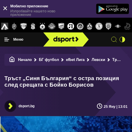
Мобилно приложение
Изпробвайте нашето ново
приложение
Меню
Начало
БГ футбол
efbet Лига
Левски
Тръст „Синя България“ с остра позиция след срещата с Бойко Борисов
Тръст „Синя България“ с остра позиция
след срещата с Бойко Борисов
dsport.bg
25 Яну | 13:01