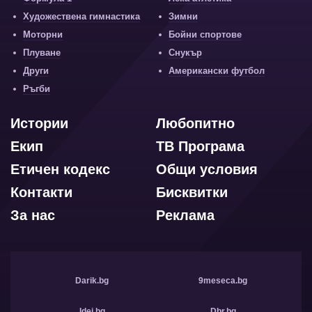
Художествена гимнастика
Зимни
Моторни
Бойни спортове
Плуване
Снукър
Други
Американски футбол
Ръгби
Истории
Любопитно
Екип
ТВ Програма
Етичен кодекс
Общи условия
Контакти
Бисквитки
За нас
Реклама
Darik.bg
9meseca.bg
Idei.bg
Dbr.bg