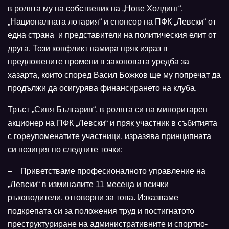
в ролята му на собственик на „Нове Холдинг“,
„Националната лотария“ и спонсор на ПФК „Левски“ от
една страна и представители на политическия елит от
друга. Този конфликт намира пряк израз в
предложените промени в законовата уредба за
хазарта, които според Васил Божков ще му попречат да
продължи да осигурява финансирането на клуба.
Тръст „Синя България“, в ролята си на миноритарен
акционер на ПФК „Левски“ и пряк участник в събитията
с гореупоменатите участници, изразява принципната
си позиция по следните точки:
– Приветстваме професионалното управление на
„Левски“ в изминалите 11 месеца и всички
ръководители, отговорни за това. Изказваме
подкрепата си за положения труд и постигнатото
преструктуриране на административните и спортно-