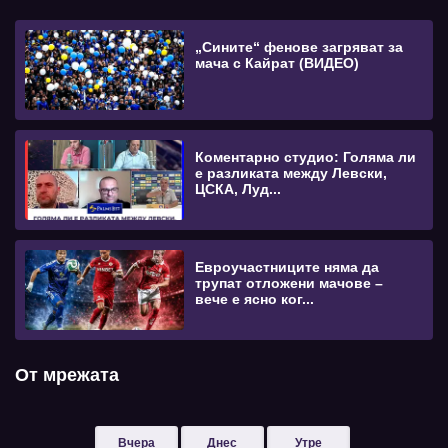
„Сините“ фенове загряват за
мача с Кайрат (ВИДЕО)
Коментарно студио: Голяма ли
е разликата между Левски,
ЦСКА, Луд...
Евроучастниците няма да
трупат отложени мачове –
вече е ясно ког...
От мрежата
Вчера
Днес
Утре