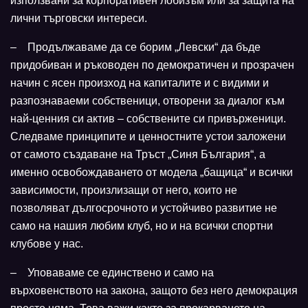
използвани за корпоративен лобизъм или за защита на
лични търговски интереси.
– Продължаваме да се борим „Левски“ да бъде
придобиван и ръководен по демократичен и прозрачен
начин с ясен произход на капиталите и с видими и
разпознаваеми собственици, отворени за диалог към
най-ценния си актив – собствените си привърженици.
Следваме принципите и ценностните устои заложени
от самото създаване на Тръст „Синя България“, а
именно освобождаването от модела „бащица“ и всички
зависимости, произлизащи от него, които не
позволяват дългосрочното и устойчиво развитие не
само на нашия любим клуб, но и на всички спортни
клубове у нас.
– Уповаваме се единствено и само на
върховенството на закона, защото без него демокрация