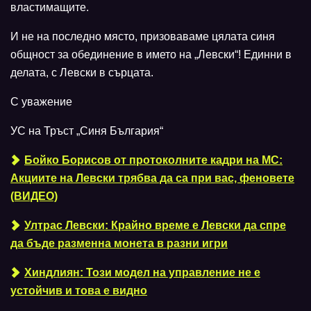
властимащите.
И не на последно място, призоваваме цялата синя
общност за обединение в името на „Левски“! Единни в
делата, с Левски в сърцата.
С уважение
УС на Тръст „Синя България“
Бойко Борисов от протоколните кадри на МС:
Акциите на Левски трябва да са при вас, феновете
(ВИДЕО)
Ултрас Левски: Крайно време е Левски да спре
да бъде разменна монета в разни игри
Хиндлиян: Този модел на управление не е
устойчив и това е видно