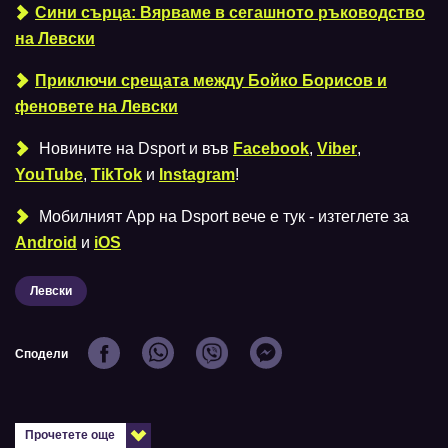
Сини сърца: Вярваме в сегашното ръководство
на Левски
Приключи срещата между Бойко Борисов и
феновете нa Левски
Новините на Dsport и във
Facebook
,
Viber
,
YouTube
,
TikTok
и
Instagram
!
Мобилният Аpp на Dsport вече е тук - изтеглете за
Android
и
iOS
Левски
Сподели
Прочетете още