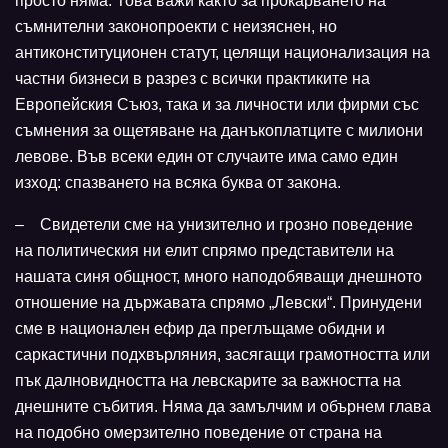
просто няма. Това важи както за прокарването на
съмнителни законопроекти с неизяснен, но
антиконституционен статут, целящи национализация на
частни бизнеси в разрез с всички практиките на
Европейския Съюз, така и за личности или фирми със
съмнения за ощетяване на данъкоплатците с милиони
левове. Във всеки един от случаите има само един
изход: спазването на всяка буква от закона.
– Свидетели сме на унизително и грозно поведение
на политическия ни елит спрямо представители на
нашата синя общност, много наподобяващи днешното
отношение на държавата спрямо „Левски“. Принудени
сме в национален ефир да преглъщаме обидни и
саркастични подхвърляния, засягащи грамотността или
пък далновидността на левскарите за важността на
днешните събития. Няма да замълчим и обърнем глава
на подобно омерзително поведение от страна на