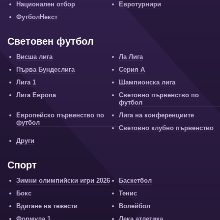
Национален отбор
Евротурнири
ФутболНекст
Световен футбол
Висша лига
Ла Лига
Първа Бундеслига
Серия А
Лига 1
Шампионска лига
Лига Европа
Световно първенство по
футбол
Европейско първенство по
Лига на конференциите
футбол
Световно клубно първенство
Други
Спорт
Зимни олимпийски игри 2026
Баскетбол
Бокс
Тенис
Вдигане на тежести
Волейбол
Формула 1
Лека атлетика