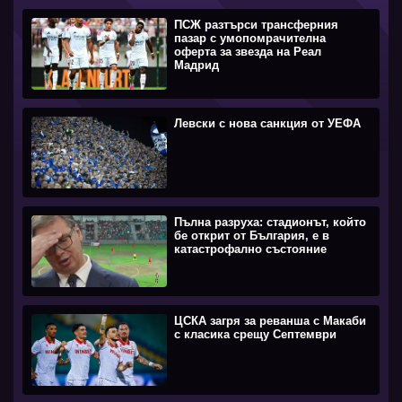
ПСЖ разтърси трансферния
пазар с умопомрачителна
оферта за звезда на Реал
Мадрид
Левски с нова санкция от УЕФА
Пълна разруха: стадионът, който
бе открит от България, е в
катастрофално състояние
ЦСКА загря за реванша с Макаби
с класика срещу Септември