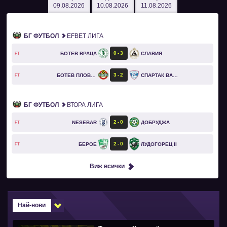
09.08.2026
10.08.2026
11.08.2026
БГ ФУТБОЛ
EFBET ЛИГА
0
3
БОТЕВ ВРАЦА
СЛАВИЯ
FT
3
2
БОТЕВ ПЛОВДИВ
СПАРТАК ВАРНА
FT
БГ ФУТБОЛ
ВТОРА ЛИГА
2
0
NESEBAR
ДОБРУДЖА
FT
2
0
БЕРОЕ
ЛУДОГОРЕЦ II
FT
Виж всички
Най-нови