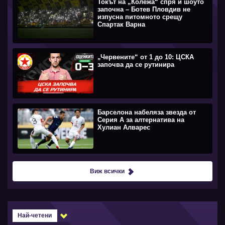
Токът на „Колежа“ спря и шоуто
започна – Ботев Пловдив не
изпусна питомното срещу
Спартак Варна
„Червените“ от 1 до 10: ЦСКА
започва да се рутинира
Барселона набеляза звезда от
Серия А за алтернатива на
Хулиан Алварес
Виж всички
Най-четени