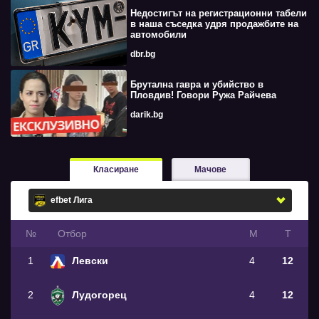
Недостигът на регистрационни табели
в наша съседка удря продажбите на
автомобили
dbr.bg
Брутална гавра и убийство в
Пловдив! Говори Ружа Райчева
darik.bg
Класиране
Мачове
№
Oтбор
М
Т
1
Левски
4
12
2
Лудогорец
4
12