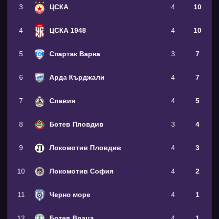
3
ЦСКА
4
10
4
ЦСКА 1948
4
10
5
Спартак Варна
3
7
6
Арда Кърджали
4
7
7
Славия
4
5
8
Ботев Пловдив
3
4
9
Локомотив Пловдив
4
3
10
Локомотив София
4
2
11
Черно море
4
1
12
Ботев Враца
4
1