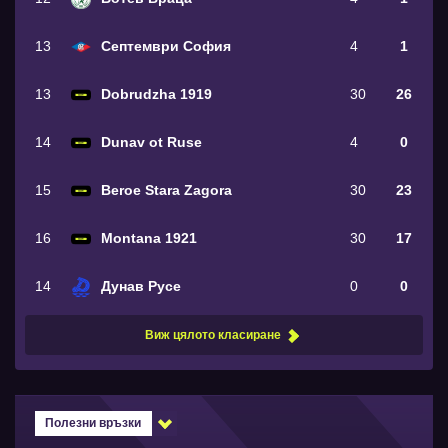
13
Септември София
4
1
13
Dobrudzha 1919
30
26
14
Dunav ot Ruse
4
0
15
Beroe Stara Zagora
30
23
16
Montana 1921
30
17
14
Дунав Русе
0
0
Виж цялото класиране
Полезни връзки