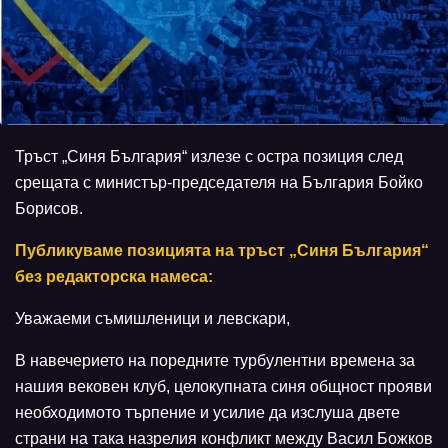
Тръст „Синя България“ излезе с остра позиция след
срещата с министър-председателя на България Бойко
Борисов.
Публикуваме позицията на тръст „Синя България“
без редакторска намеса:
Уважаеми съмишленици и левскари,
В навечерието на поредните турбулентни времена за
нашия вековен клуб, целокупната синя общност прояви
необходимото търпение и усилие да изслуша двете
страни на така назрелия конфликт между Васил Божков