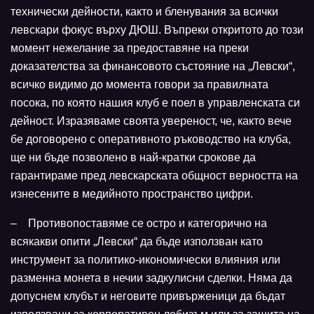
технически дейности, както и бленувания за всички
левскари фокус върху ДЮШ. Въпреки откритото до този
момент нежелание за предоставяне на преки
доказателства за финансовото състояние на „Левски“,
всичко видимо до момента говори за правилната
посока, по която нашия клуб е поел в управленската си
дейност. Изразяваме своята увереност, че, както вече
бе договорено с оперативното ръководство на клуба,
ще ни бъде позволено в най-кратки срокове да
гарантираме пред левскарската общност верността на
изнесените в медийното пространство цифри.
– Противопоставяме се остро и категорично на
всякакви опити „Левски“ да бъде използван като
инструмент за политико-икономически влияния или
разменна монета в нечии задкулисни сделки. Няма да
допуснем клубът и неговите привърженици да бъдат