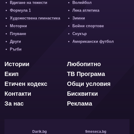
Вдигане на тежести
Волейбол
Формула 1
Лека атлетика
Художествена гимнастика
Зимни
Моторни
Бойни спортове
Плуване
Снукър
Други
Американски футбол
Ръгби
Истории
Любопитно
Екип
ТВ Програма
Етичен кодекс
Общи условия
Контакти
Бисквитки
За нас
Реклама
Darik.bg
9meseca.bg