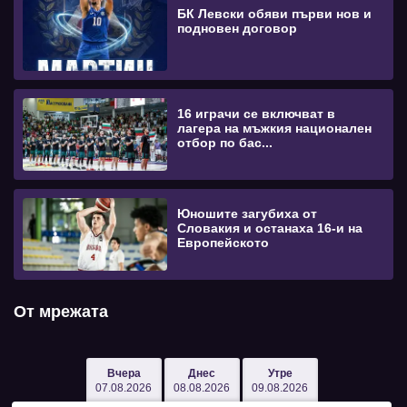
БК Левски обяви първи нов и
подновен договор
16 играчи се включват в
лагера на мъжкия национален
отбор по бас...
Юношите загубиха от
Словакия и останаха 16-и на
Европейското
От мрежата
Вчера
Днес
Утре
07.08.2026
08.08.2026
09.08.2026