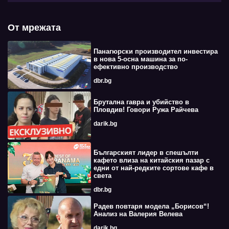
От мрежата
Панагюрски производител инвестира
в нова 5-осна машина за по-
ефективно производство
dbr.bg
Брутална гавра и убийство в
Пловдив! Говори Ружа Райчева
darik.bg
Българският лидер в спешълти
кафето влиза на китайския пазар с
едни от най-редките сортове кафе в
света
dbr.bg
Радев повтаря модела „Борисов“!
Анализ на Валерия Велева
darik.bg