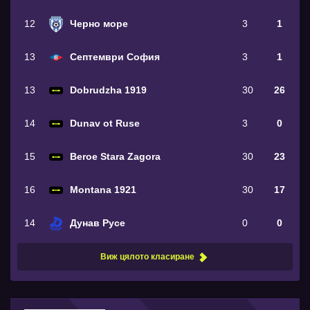
12
Черно море
3
1
13
Септември София
3
1
13
Dobrudzha 1919
30
26
14
Dunav ot Ruse
3
0
15
Beroe Stara Zagora
30
23
16
Montana 1921
30
17
14
Дунав Русе
0
0
Виж цялото класиране