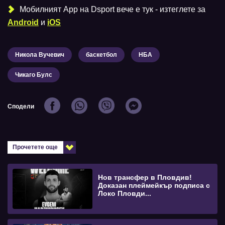
Мобилният Аpp на Dsport вече е тук - изтеглете за
Android
и
iOS
Никола Вучевич
баскетбол
НБА
Чикаго Булс
Сподели
Прочетете още
Нов трансфер в Пловдив!
Доказан плеймейкър подписа с
Локо Пловди...