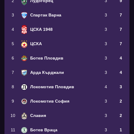
2
Лудогорец
3
9
3
Спартак Варна
3
7
4
ЦСКА 1948
3
7
5
ЦСКА
3
7
6
Ботев Пловдив
3
4
7
Арда Кърджали
3
4
8
Локомотив Пловдив
4
3
9
Локомотив София
3
2
10
Славия
3
2
11
Ботев Враца
3
1