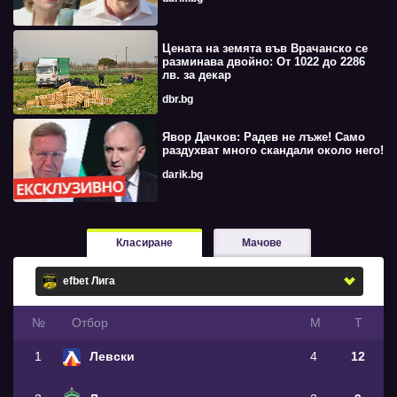
Цената на земята във Врачанско се
разминава двойно: От 1022 до 2286
лв. за декар
dbr.bg
Явор Дачков: Радев не лъже! Само
раздухват много скандали около него!
darik.bg
Класиране
Мачове
№
Oтбор
М
Т
1
Левски
4
12