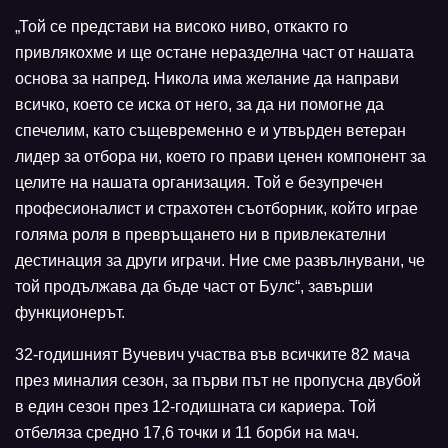
„Той се представи на високо ниво, откакто го
привлякохме и ще остане неразделна част от нашата
основа за напред. Никола има желание да направи
всичко, което се иска от него, за да ни помогне да
спечелим, като същевременно е и утвърден ветеран
лидер за отбора ни, което го прави ценен компонент за
целите на нашата организация. Той е безупречен
професионалист и страхотен съотборник, който играе
голяма роля в превръщането ни в привлекателни
дестинация за други играчи. Ние сме развълнувани, че
той продължава да бъде част от Булс“, завърши
функционерът.
32-годишният Вучевич участва във всичките 82 мача
през миналия сезон, за първи път не пропусна двубой
в един сезон през 12-годишната си кариера. Той
отбеляза средно 17,6 точки и 11 борби на мач.