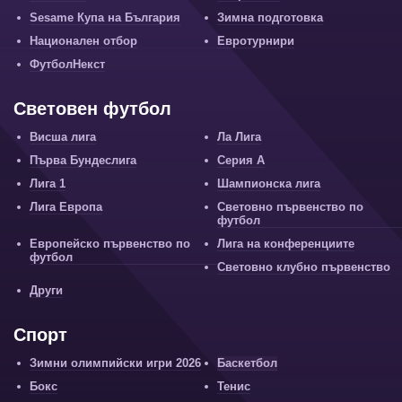
Sesame Купа на България
Зимна подготовка
Национален отбор
Евротурнири
ФутболНекст
Световен футбол
Висша лига
Ла Лига
Първа Бундеслига
Серия А
Лига 1
Шампионска лига
Лига Европа
Световно първенство по
футбол
Европейско първенство по
Лига на конференциите
футбол
Световно клубно първенство
Други
Спорт
Зимни олимпийски игри 2026
Баскетбол
Бокс
Тенис