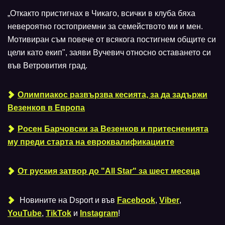
„Откакто пристигнах в Чикаго, всички в клуба бяха
невероятно гостоприемни за семейството ми и мен.
Мотивиран съм повече от всякога постигнем общите си
цели като екип", заяви Вучевич относно оставането си
във Ветровития град.
Олимпиакос развързва кесията, за да задържи
Везенков в Европа
Росен Барчовски за Везенков и притесненията
му преди старта на евроквалификациите
От руския затвор до "All Star" за шест месеца
Новините на Dsport и във
Facebook
,
Viber
,
YouTube
,
TikTok
и
Instagram
!