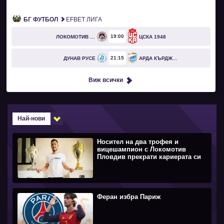
БГ ФУТБОЛ
EFBET ЛИГА
19
00
ЛОКОМОТИВ СОФИЯ
ЦСКА 1948
21
15
ДУНАВ РУСЕ
АРДА КЪРДЖАЛИ
Виж всички
Най-нови
Носител на два трофея и
вицешампион с Локомотив
Пловдив прекрати кариерата си
Феран избра Париж