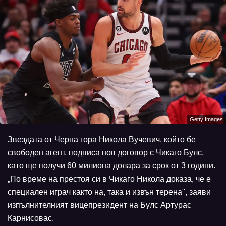
Getty Images
Звездата от Черна гора Никола Вучевич, който бе
свободен агент, подписа нов договор с Чикаго Булс,
като ще получи 60 милиона долара за срок от 3 години.
„По време на престоя си в Чикаго Никола доказа, че е
специален играч както на, така и извън терена", заяви
изпълнителният вицепрезидент на Булс Артурас
Карнисовас.