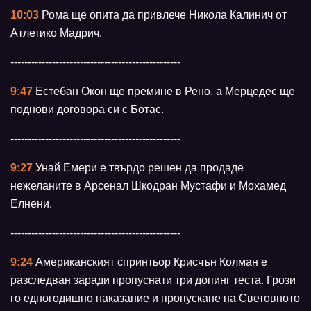
10:03
Рома ще опита да привлече Никола Калинич от
Атлетико Мадрич.
-------------------------------------------------
9:47
Естебан Окон ще премине в Рено, а Мерцедес ще
поднови договора си с Ботас.
-------------------------------------------------
9:27
Унай Емери е твърдо решен да продаде
нежеланите в Арсенал Шкодран Мустафи и Мохамед
Елнени.
-------------------------------------------------
9:24
Американският спринтьор Крисчън Колман е
разследван заради пропуснати три допинг теста. Грози
го едногодишно наказание и пропускане на Световното