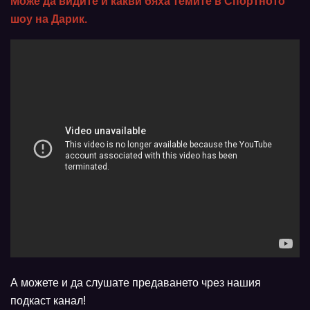
Може да видите и какви бяха темите в Спортното
шоу на Дарик.
А можете и да слушате предаването чрез нашия
подкаст канал!