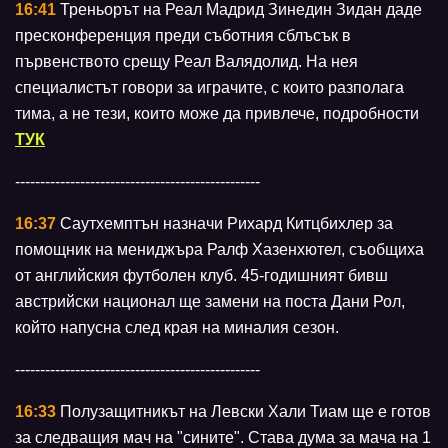
16:41
Треньорът на Реал Мадрид Зинедин Зидан даде
пресконференция преди съботния сблъсък в
първенството срещу Реал Валядолид. На нея
специалистът говори за играчите, с които разполага
тима, а не тези, които може да привлече, подробности
ТУК
-------------------------------------------------
16:37
Саутхемптън назначи Рихард Китцбихлер за
помощник на мениджъра Ралф Хазенхютел, съобщиха
от английския футболен клуб. 45-годишният бивш
австрийски национал ще замени на поста Дани Рол,
който напусна след края на миналия сезон.
-------------------------------------------------
16:33
Полузащитникът на Левски Хали Тиам ще е готов
за следващия мач на "сините". Става дума за мача на 1