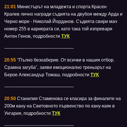
21:01
Министърът на младежта и спорта Красен
Кралев лично награди съдията на двубоя между Арда и
Черно море - Николай Йорданов. Съдията свири мач
номер 255 в кариерата си, като така той изпревари
Антон Генов, подробности
ТУК
-------------------------------------------------
20:55
"Пълно безхаберие. От всички в нашия отбор.
Срамна загуба", заяви емоционално треньорът на
Берое Александър Томаш, подробности
ТУК
-------------------------------------------------
20:50
Станилия Стаменова се класира за финалите на
200м кану на Световното първенство по кану-каяк в
Унгария, подробности
ТУК
-------------------------------------------------