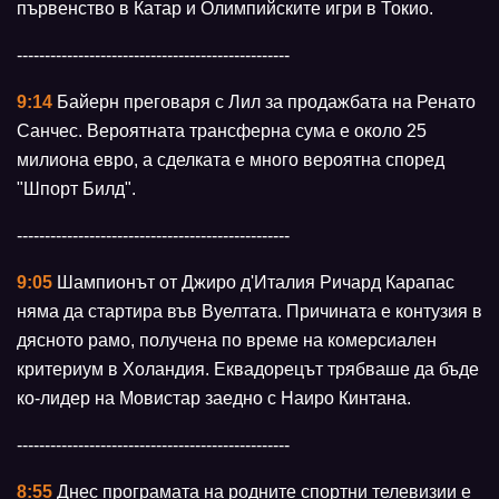
първенство в Катар и Олимпийските игри в Токио.
-------------------------------------------------
9:14
Байерн преговаря с Лил за продажбата на Ренато
Санчес. Вероятната трансферна сума е около 25
милиона евро, а сделката е много вероятна според
"Шпорт Билд".
-------------------------------------------------
9:05
Шампионът от Джиро д'Италия Ричард Карапас
няма да стартира във Вуелтата. Причината е контузия в
дясното рамо, получена по време на комерсиален
критериум в Холандия. Еквадорецът трябваше да бъде
ко-лидер на Мовистар заедно с Наиро Кинтана.
-------------------------------------------------
8:55
Днес програмата на родните спортни телевизии е