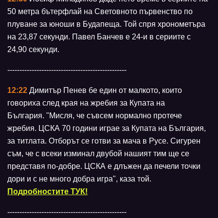
50 метра бътерфлай на Световното първенство по
плуване за юноши в Будапеща. Той спря хронометъра
на 23,87 секунди. Павел Банчев е 24-и в сериите с
24,90 секунди.
-------------------------------------------------
12:22
Димитър Пенев бе един от малкото, които
говориха след края на жребия за Купата на
България. "Мисля, че съвсем нормално протече
жребия. ЦСКА 70 години играе за Купата на България,
за титлата. Отборът се готви за мача в Русе. Сигурен
съм, че с всеки изминал двубой нашият тим ще се
представя по-добре. ЦСКА е длъжен да печели точки
дори и с не много добра игра", каза той.
Подробностите ТУК!
-------------------------------------------------