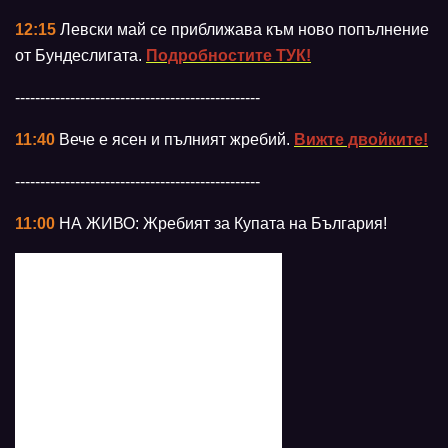
12:15
Левски май се приближава към ново попълнение
от Бундеслигата.
Подробностите ТУК!
-------------------------------------------------
11:40
Вече е ясен и пълният жребий.
Вижте двойките!
-------------------------------------------------
11:00
НА ЖИВО: Жребият за Купата на България!