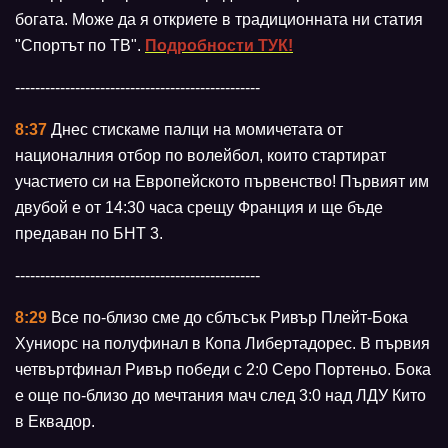
богата. Може да я откриете в традиционната ни статия
"Спортът по ТВ".
Подробности ТУК!
-------------------------------------------------
8:37
Днес стискаме палци на момичетата от
националния отбор по волейбол, които стартират
участието си на Европейското първенство! Първият им
двубой е от 14:30 часа срещу Франция и ще бъде
предаван по БНТ 3.
-------------------------------------------------
8:29
Все по-близо сме до сблъсък Ривър Плейт-Бока
Хуниорс на полуфинал в Копа Либертадорес. В първия
четвъртфинал Ривър победи с 2:0 Серо Портеньо. Бока
е още по-близо до мечтания мач след 3:0 над ЛДУ Кито
в Еквадор.