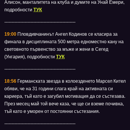
Алисон, манталитета на клуба и думите на Унай Емери,
подробности
ТУК
-------------------------------------------------
19:00
Пловдивчанинът Ангел Кодинов се класира за
финала в дисциплината 500 метра едноместно кану на
световното първенство за мъже и жени в Сегед
(Унгария), подробности
ТУК
-------------------------------------------------
18:56
Германската звезда в колоезденето Марсел Кител
обяви, че на 31 години слага край на активната си
кариера, тъй като е загубил мотивация да се състезава.
През месец май той вече каза, че ще си вземе почивка,
тъй като е уморен от постоянни състезания.
-------------------------------------------------