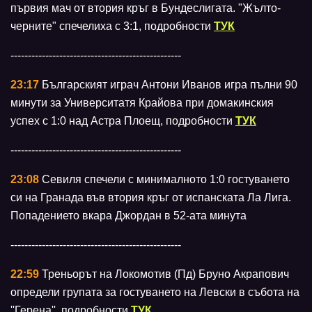
първия мач от втория кръг в Бундеслигата. "Жълто-
черните" спечелиха с 3:1, подробности
ТУК
-------------------------------------------------
23:17
Българският играч Антони Иванов игра пълни 90
минути за Университатя Крайова при домакинския
успех с 1:0 над Астра Плоещ, подробности
ТУК
-------------------------------------------------
23:08
Севиля спечели с минималното 1:0 гостуването
си на Гранада във втория кръг от испанската Ла Лига.
Попадението вкара Джордан в 52-ата минута
-------------------------------------------------
22:59
Треньорът на Локомотив (Пд) Бруно Акрапович
определи групата за гостуването на Левски в събота на
''Герена'', подробности
ТУК