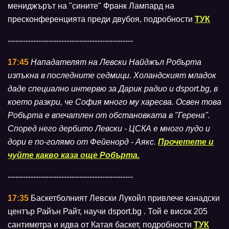
мениджърът на "сините" Франк Лампард на
пресконференцията преди двубоя, подробности
ТУК
-------------------------------------------------
17:45
Нападателят на Левски Найджъл Робърта
изпъкна в последните седмици. Холандският младок
даде специално интервю за Дарик радио и dsport.bg, в
което разкри, че София много му харесва. Освен това
Робърта е впечатлен от обстановката в "Герена".
Според него дербито Левски - ЦСКА е много лудо и
дори е по-голямо от Фейенорд - Аякс.
Прочетете и
чуйте какво каза още Робърта.
-------------------------------------------------
17:35
Баскетболният Левски Лукойл привлече канадски
център Райън Райт, научи dsport.bg . Той е висок 205
сантиметра и идва от Катая баскет, подробности
ТУК