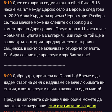
8:10
Днес се открива седмия кръг в efbet Лига! В 18
часа е мачът между Царско село и Берое, а след това
от 20:30 Арда Кърджали приема Черно море. Разбира
се, тези мачове може да следите с dsport.bg и с
коментара по Дарик радио! Преди това в 11 часа пък е
жребият за Купата на България. Тази година той ще е
за два кръга - вторият предварителен и първият
същински, в който се включват и отборите от елита.
Разбира се, ние ще проследим жребия за вас!
-------------------------------------------------
8:00
Добро утро, приятели на Dsport.bg! Време е да
дадем старт на деня с надяваме се вече любимата ви
статия, в която следим всичко важно на едно място!
Преди да започнете с днешния ден обаче можете да
наваксате с вчерашния
със статията ни за деня
.