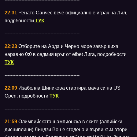
22:31
Ренато Санчес вече официално е играч на Лил,
подрбоности
ТУК
-------------------------------------------------
22:23
Отборите на Арда и Черно море завършиха
наравно 0:0 в седмия кръг от efbet Лига, подробности
ТУК
-------------------------------------------------
22:09
Изабелла Шиникова стартира мача си на US
Open, подробности
ТУК
-------------------------------------------------
21:59
Олимпийската шампионска в ските (алпийски
дисциплини) Линдзи Вон е сгодена и върви към втори