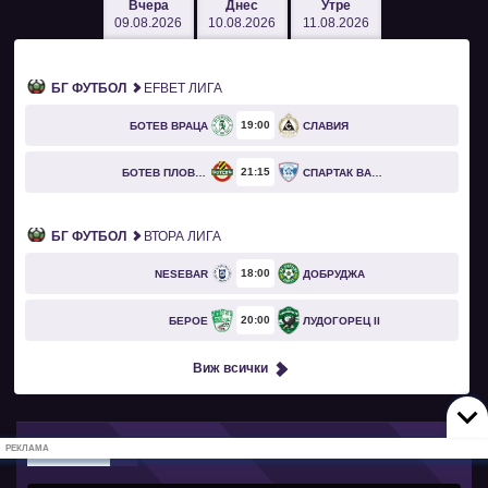
Вчера
Днес
Утре
09.08.2026
10.08.2026
11.08.2026
БГ ФУТБОЛ
EFBET ЛИГА
19
00
БОТЕВ ВРАЦА
СЛАВИЯ
21
15
БОТЕВ ПЛОВДИВ
СПАРТАК ВАРНА
БГ ФУТБОЛ
ВТОРА ЛИГА
18
00
NESEBAR
ДОБРУДЖА
20
00
БЕРОЕ
ЛУДОГОРЕЦ II
Виж всички
РЕКЛАМА
Най-нови