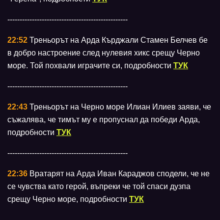
-------------------------------------------------
22:52
Треньорът на Арда Кърджали Стамен Белчев бе
в добро настроение след нулевия хикс срещу Черно
море. Той похвали играчите си, подробности
ТУК
-------------------------------------------------
22:43
Треньорът на Черно море Илиан Илиев заяви, че
съжалява, че тимът му е пропуснал да победи Арда,
подробности
ТУК
-------------------------------------------------
22:36
Вратарят на Арда Иван Караджов сподели, че не
се чувства като герой, въпреки че той спаси дузпа
срещу Черно море, подробности
ТУК
-------------------------------------------------