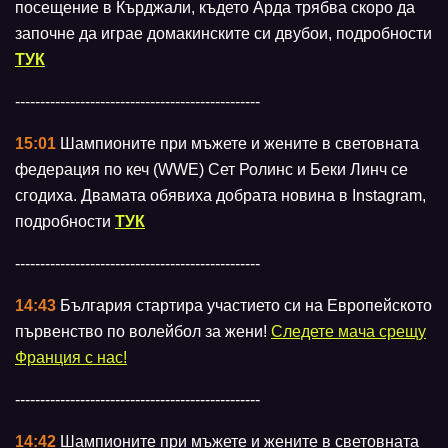
посещение в Кърджали, където Арда трябва скоро да
започне да играе домакинските си двубои, подробности
ТУК
-------------------------------------------------
15:01
Шампионите при мъжете и жените в световната
федерация по кеч (WWE) Сет Ролинс и Беки Линч се
сгодиха. Двамата обявиха добрата новина в Instagram,
подробности
ТУК
-------------------------------------------------
14:43
България стартира участието си на Европейското
първенство по волейбол за жени!
Следете мача срещу
Франция с нас!
-------------------------------------------------
14:42
Шампионите при мъжете и жените в световната