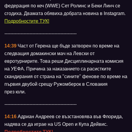
федерация по кеч (WWE) Сет Ролинс и Беки Линч се
сгодиха. Двамата обявиха добрата новина в Instagram.
Подробностите ТУК!
-------------------------------------------------
14:39
Част от Герена ще бъде затворен по време на
следващия домакински мач на Левски от
евротурнирите. Това реши Дисциплинарната комисия
на УЕФА. Причина за наказанието са расистките
скандирания от страна на "сините" фенове по време на
първия двубой срещу Ружомберок в Словакия
през юли.
-------------------------------------------------
14:16
Адриан Андреев се възстановява във Флорида,
надява се да играе на US Open и Купа Дейвис.
Подробностите ТУК!