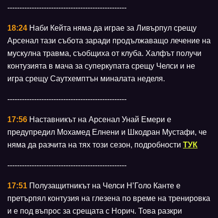
-------------------------------------------------
18:24
Наби Кейта няма да играе за Ливърпул срещу
Арсенал тази събота заради продължаващо лечение на
мускулна травма, съобщиха от клуба. Халфът получи
контузията в мача за суперкупата срещу Челси и не
игра срещу Саутхемптън миналата неделя.
-------------------------------------------------
17:56
Наставникът на Арсенал Унай Емери е
предупредил Мохамед Елнени и Шкодран Мустафи, че
няма да разчита на тях този сезон, подробности
ТУК
-------------------------------------------------
17:51
Полузащитникът на Челси Н’Голо Канте е
претърпял контузия на глезена по време на тренировка
и е под въпрос за срещата с Норич. Това разкри