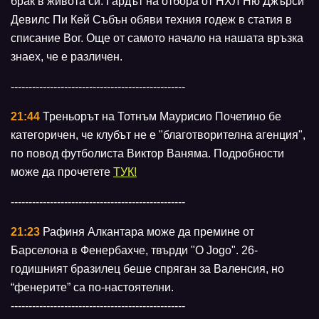
брак в живота си. Гардът на отбора от НХЛ Ню Джърси
Девилс Пи Кей Събън обяви техния годеж в статия в
списание Вог. Още от самото начало на нашата връзка
знаех, че е различен.
-------------------------------------------------
21:44
Треньорът на Тотнъм Маурисио Почетино бе
категоричен, че клубът не е "благотворителна агенция",
по повод футболиста Виктор Ваняма. Подробности
може да прочетете
ТУК!
-------------------------------------------------
21:23
Рафиня Алкантара може да премине от
Барселона в Фенербахче, твърди "O Jogo". 26-
годишният бразилец беше спряган за Валенсия, но
“фенерите” са по-настоятелни.
-------------------------------------------------