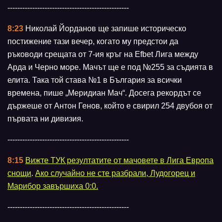
-------------------------------------------------
8:23
Николай Йорданов ще запише историческо
постижение тази вечер, когато му предстои да
ръководи срещата от 7-ия кръг на Efbet Лига между
Арда и Черно море. Мачът ще е под №255 за съдията в
елита. Така той става №1 в България за всички
времена, пише „Меридиан Мач“. Досега рекордът се
държеше от Антон Генов, който е свирил 254 двубоя от
първата ни дивизия.
-------------------------------------------------
8:15
Вижте ТУК резултатите от мачовете в Лига Европа
снощи
.
Ако случайно не сте разбрали, Лудогорец и
Марибор завършиха 0:0.
-------------------------------------------------