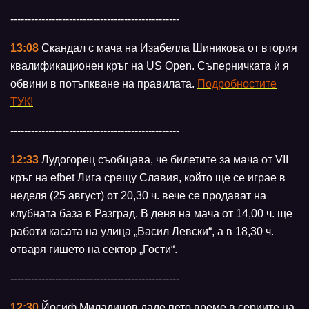
-------------------------------------------------
13:08
Скандал с мача на Изабелла Шиникова от втория
квалификационен кръг на US Open. Съперничката ѝ я
обвини в потъпкване на правилата.
Подробностите
ТУК!
-------------------------------------------------
12:33
Лудогорец съобщава, че билетите за мача от VII
кръг на efbet Лига срещу Славия, който ще се играе в
неделя (25 август) от 20,30 ч. вече се продават на
клубната база в Разград. В деня на мача от 14,00 ч. ще
работи касата на улица „Васил Левски“, а в 18,30 ч.
отваря гишето на сектор „Гости“.
-------------------------------------------------
12:30
Йосиф Миладинов даде пето време в сериите на