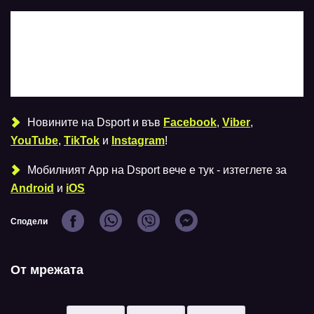
Новините на Dsport и във
Facebook
,
Viber
,
YouTube
,
TikTok
и
Instagram
!
Мобилният Аpp на Dsport вече е тук - изтеглете за
Android
и
iOS
Сподели
От мрежата