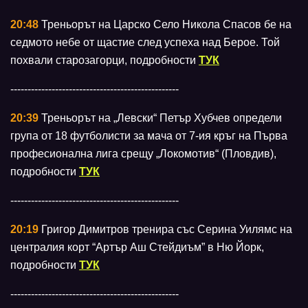
20:48
Треньорът на Царско Село Никола Спасов бе на
седмото небе от щастие след успеха над Берое. Той
похвали старозагорци, подробности
ТУК
-------------------------------------------------
20:39
Треньорът на „Левски“ Петър Хубчев определи
група от 18 футболисти за мача от 7-ия кръг на Първа
професионална лига срещу „Локомотив“ (Пловдив),
подробности
ТУК
-------------------------------------------------
20:19
Григор Димитров тренира със Серина Уилямс на
централия корт “Артър Аш Стейдиъм” в Ню Йорк,
подробности
ТУК
-------------------------------------------------