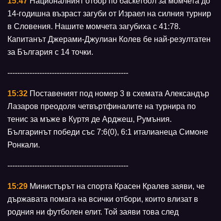
15:47
Националният отбор по баскетбол за момчета до
14-годишна възраст загуби от Израел на силния турнир
в Словения. Нашите момчета загубиха с 41:78.
Капитанът Джерами-Джулиан Колев бе най-резултатен
за България с 14 точки.
-------------------------------------------------
15:32
Поставеният под номер 3 в схемата Александър
Лазаров преодоля четвъртфиналите на турнира по
тенис за мъже в Куртя де Арджеш, Румъния.
Българинът победи със 7:6(0), 6:1 италианеца Симоне
Ронкали.
-------------------------------------------------
15:29
Министърът на спорта Красен Кралев заяви, че
държавата помага на всички отбори, които влизат в
родния ни футболен елит. Той заяви това след