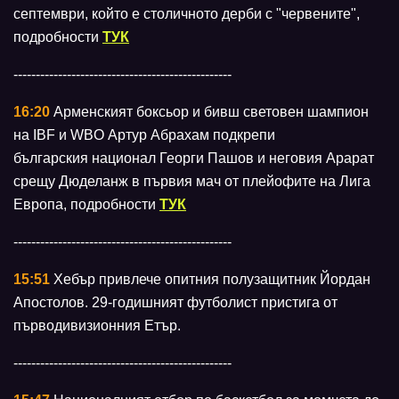
септември, който е столичното дерби с "червените",
подробности
ТУК
-------------------------------------------------
16:20
Арменският боксьор и бивш световен шампион
на IBF и WBO Артур Абрахам подкрепи
българския национал Георги Пашов и неговия Арарат
срещу Дюделанж в първия мач от плейофите на Лига
Европа, подробности
ТУК
-------------------------------------------------
15:51
Хебър привлече опитния полузащитник Йордан
Апостолов. 29-годишният футболист пристига от
първодивизионния Етър.
-------------------------------------------------