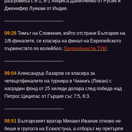
разгромиха с 6-1, 6-1 Анфиса Данилченко от Русия и
Дженифер Луикам от Индия.
----------------------------------------
09:26
Тимът на Словения, който отстрани България на
1/8-финалите, се класира на финал на Европейското
първенствто по волейбол.
Подробности ТУК!
----------------------------------------
09:04
Александър Лазаров се класира за
четвъртфиналите на турнира в Чианиъ (Ливан) с
награден фонд от 25 хиляди долара след победа над
Петрос Циципас от Гърция със 7:5, 6:3.
----------------------------------------
08:51
Българският вратар Михаил Иванов отново не
беше в групата на Ескилстуна, а отборът му претърпя