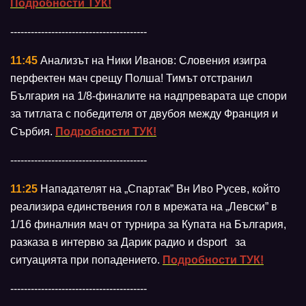
Подробности ТУК!
----------------------------------------
11:45
Анализът на Ники Иванов: Словения изигра
перфектен мач срещу Полша! Тимът отстранил
България на 1/8-финалите на надпреварата ще спори
за титлата с победителя от двубоя между Франция и
Сърбия.
Подробности ТУК!
----------------------------------------
11:25
Нападателят на „Спартак” Вн Иво Русев, който
реализира единствения гол в мрежата на „Левски” в
1/16 финалния мач от турнира за Купата на България,
разказа в интервю за Дарик радио и dsport за
ситуацията при попадението.
Подробности ТУК!
----------------------------------------