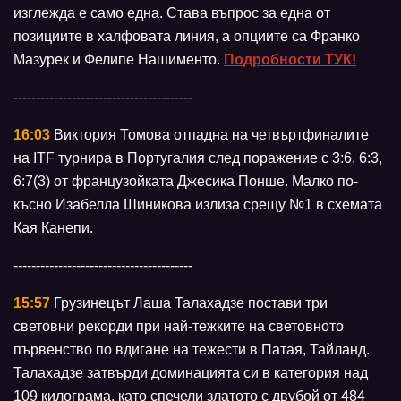
изглежда е само една. Става въпрос за една от
позициите в халфовата линия, а опциите са Франко
Мазурек и Фелипе Нашименто.
Подробности ТУК!
----------------------------------------
16:03
Виктория Томова отпадна на четвъртфиналите
на ITF турнира в Португалия след поражение с 3:6, 6:3,
6:7(3) от французойката Джесика Понше. Малко по-
късно Изабелла Шиникова излиза срещу №1 в схемата
Кая Канепи.
----------------------------------------
15:57
Грузинецът Лаша Талахадзе постави три
световни рекорди при най-тежките на световното
първенство по вдигане на тежести в Патая, Тайланд.
Талахадзе затвърди доминацията си в категория над
109 килограма, като спечели златото с двубой от 484