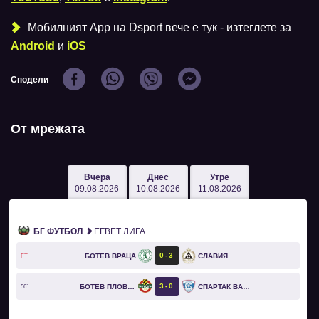
Мобилният Аpp на Dsport вече е тук - изтеглете за
Android
и
iOS
Сподели
От мрежата
Вчера
Днес
Утре
09.08.2026
10.08.2026
11.08.2026
БГ ФУТБОЛ
EFBET ЛИГА
0
3
БОТЕВ ВРАЦА
СЛАВИЯ
FT
3
0
БОТЕВ ПЛОВДИВ
СПАРТАК ВАРНА
56`