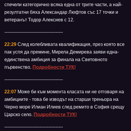
спечели категорично всяка една от трите части, а най-
резултатни бяха Александар Люфтов със 17 точки и
ветеранът Тодор Алексиев с 12.
----------------------------------------
22:29
След колебливата квалификация, през която все
пак успя да премине, Мирела Демирева заяви една-
единствена амбиция за финала на Световното
първенство.
Подробности ТУК!
----------------------------------------
22:07
Може би към момента класата ни не отговаря на
амбициите - това бе изводът на старши треньора на
Черно море Илиан Илиев след ремито в София срещу
Царско село.
Подробности ТУК!
----------------------------------------