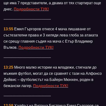
ще има 7 представители, а двама от тях стартират още
днес.
Подробности ТУК!
----------------------------------------
13:55
Емил Гъргоров отнесе 4 мача лишаване от
състезателни права и 3 хиляди лева глоба за атаката
си срещу главния съдия на мача с Етър Владимир
Вълков.
Подробности ТУК!
----------------------------------------
13:25
Много малко истории на младежи, стигнали до
мъжкия футбол, могат да се сравнят с тази на Алфонсо
Дейвис – футболистът на Байерн Мюнхен, роден в
бежански лагер.
Подробности ТУК!
----------------------------------------
12:58
Халфът на Витоша Бистрица Емил Гъргоров се