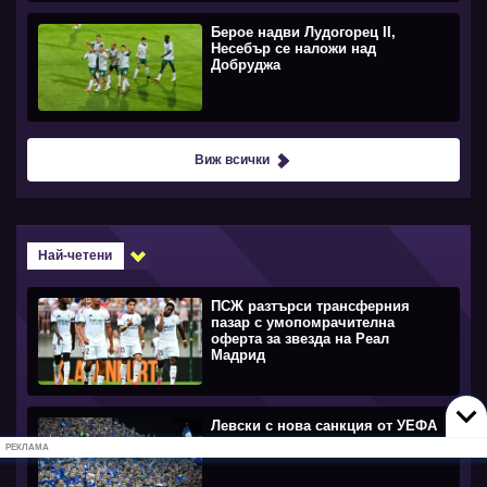
Берое надви Лудогорец II,
Несебър се наложи над
Добруджа
Виж всички
Най-четени
ПСЖ разтърси трансферния
пазар с умопомрачителна
оферта за звезда на Реал
Мадрид
Левски с нова санкция от УЕФА
РЕКЛАМА