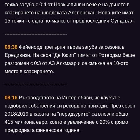
тежка загуба с 0:4 от Норкьопинг и вече е на дъното в
класирането на шведската Алсвенскан. Новаците имат
15 точки - с една по-малко от предпоследния Сундсвал.
----------------------------------------
08:38
Фейенорд претърпя първа загуба за сезона в
Ередивизи. На своя "Де Кюип" тимът от Ротердам беше
разгромен с 0:3 от АЗ Алкмаар и се смъкна на 10-ото
място в класирането.
----------------------------------------
08:16
Ръководството на Интер обяви, че клубът е
подобрил собствения си рекорд по приходи. През сезон
2018/2019 в касата на "нерадзурите" са влезли общо
415 милиона евро, което е увеличение с 20% спрямо
предходната финансова година.