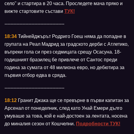
село" и стартира в 20 часа. Проследете мача пряко и
вижте стартовите състави
ТУК!
----------------------------------------
18:34
Тийнейджърът Родриго Гоеш няма да попадне в
групата на Реал Мадрид за градското дерби с Атлетико,
въпреки гола си през седмицата срещу Осасуна. 18-
годишният бразилец бе привлече от Сантос преди
година за сумата от 48 милиона евро, но дебютира за
първия отбор едва в сряда.
----------------------------------------
18:12
Гранит Джака ще се превърне в първи капитан за
Арсенал от понеделник, след като Унай Емери дълго
умуваше за това, кой е най-достоен за лентата, носена
до миналия сезон от Кошчелни.
Подробности ТУК!