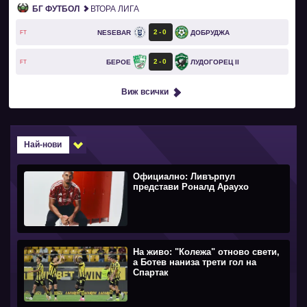
БГ ФУТБОЛ
ВТОРА ЛИГА
2
0
NESEBAR
ДОБРУДЖА
FT
2
0
БЕРОЕ
ЛУДОГОРЕЦ II
FT
Виж всички
Най-нови
Официално: Ливърпул
представи Роналд Араухо
На живо: "Колежа" отново свети,
а Ботев наниза трети гол на
Спартак