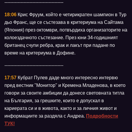
----------------------------------------
18:06
Крис Фруум, който е четирикратен шампион в Тур
дьо Франс, ще се състезава в критериума на Сайтама
(Япония) през октомври, потвърдиха организаторите на
колоездачното състезание. През юни 34-годишният
британец счупи ребра, крак и лакът при падане по
време на критериума в Дофине.
----------------------------------------
17:57
Кубрат Пулев даде много интересно интервю
пред вестник "Монитор" и Кремена Младенова, в което
говори за своите амбиции да донесе световната титла
на България, за грешките, които е допускал в
кариерата си и в живота, както и за личния живот и
информациите за раздяла с Андреа.
Подробности
ТУК!