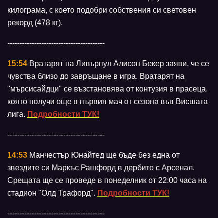
килограма, с което подобри собствения си световен
рекорд (478 кг).
----------------------------------------
15:54
Вратарят на Ливърпул Алисон Бекер заяви, че се
чувства близо до завръщане в игра. Вратарят на
"мърсисайдци" се възстановява от контузия в прасеца,
която получи още в първия мач от сезона във Висшата
лига.
Подробности ТУК!
----------------------------------------
14:53
Mанчестър Юнайтед ще бъде без една от
звездите си Маркъс Рашфорд в дербито с Арсенал.
Срещата ще се проведе в понеделник от 22:00 часа на
стадион "Олд Трафорд".
Подробности ТУК!
----------------------------------------