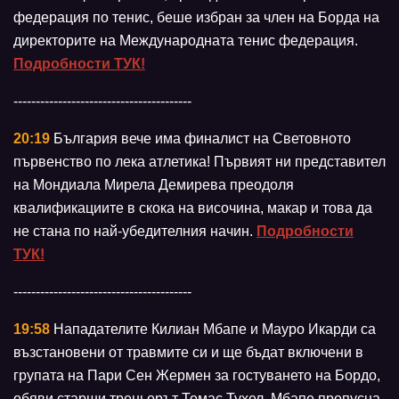
федерация по тенис, беше избран за член на Борда на
директорите на Международната тенис федерация.
Подробности ТУК!
----------------------------------------
20:19
България вече има финалист на Световното
първенство по лека атлетика! Първият ни представител
на Мондиала Мирела Демирева преодоля
квалификациите в скока на височина, макар и това да
не стана по най-убедителния начин.
Подробности
ТУК!
----------------------------------------
19:58
Нападателите Килиан Мбапе и Мауро Икарди са
възстановени от травмите си и ще бъдат включени в
групата на Пари Сен Жермен за гостуването на Бордо,
обяви старши треньорът Томас Тухел. Мбапе пропусна