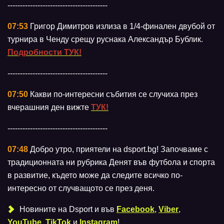
----------------------------------------
07:53
Григор Димитров излиза в 1/4-финален двубой от
турнира в Ченду срещу руснака Александър Бублик.
Подробности ТУК!
----------------------------------------
07:50
Какви по-интересни събития се случиха през
вчерашния ден вижте
ТУК!
----------------------------------------
07:48
Добро утро, приятели на dsport.bg! Започваме с
традиционната ни рубрика Денят във футбола и спорта
в развитие, където може да следите всичко по-
интересно от случващото се през деня.
Новините на Dsport и във
Facebook
,
Viber
,
YouTube
,
TikTok
и
Instagram
!