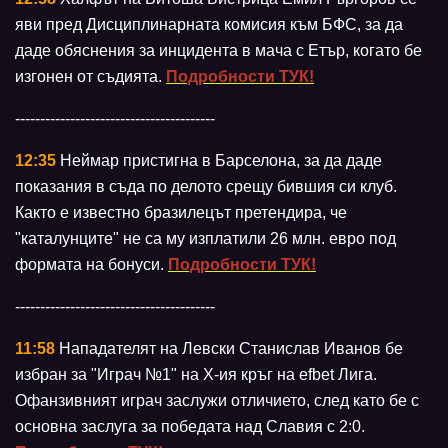
яви пред Дисциплинарната комисия към БФС, за да
даде обяснения за инцидента в мача с Етър, когато бе
изгонен от съдията.
Подробности ТУК!
----------------------------------------
12:35
Неймар пристигна в Барселона, за да даде
показания в съда по делото срещу бившия си клуб.
Както е известно бразилецът претендира, че
"каталунците" не са му изплатили 26 млн. евро под
формата на бонуси.
Подробности ТУК!
----------------------------------------
11:58
Нападателят на Левски Станислав Иванов бе
избран за "Играч №1" на X-ия кръг на efbet Лига.
Офанзивният играч заслужи отличието, след като бе с
основна заслуга за победата над Славия с 2:0.