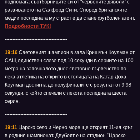
подпомага съотборниците си от “червените дяволи” с
развиването на Салфорд Сити. Според британските
медии последната му страст е да стане футболен агент.
Подробности ТУК!
----------------------------------------
19:16
Световният шампион в зала Кришчън Коулман от
САЩ единствен слезе под 10 секунди в сериите на 100
метра на започналото днес световно първенство по
лека атлетика на открито в столицата на Катар Доха.
Коулман достигна до полуфиналите с резултат от 9.98
секунди, с който спечели с лекота последната шеста
серия.
----------------------------------------
19:11
Царско село и Черно море ще открият 11-ия кръг
в родния шампионат. Двубоят е на стадион "Царско