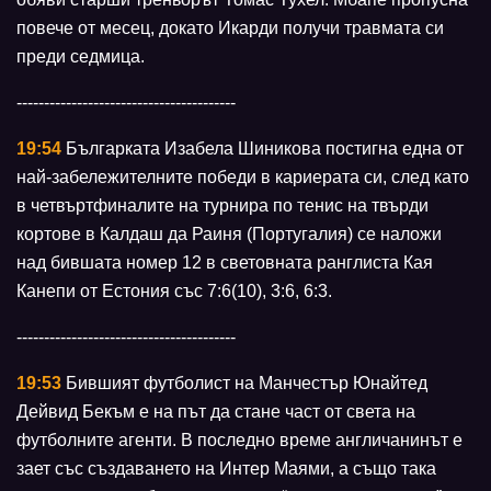
повече от месец, докато Икарди получи травмата си
преди седмица.
----------------------------------------
19:54
Българката Изабела Шиникова постигна една от
най-забележителните победи в кариерата си, след като
в четвъртфиналите на турнира по тенис на твърди
кортове в Калдаш да Раиня (Португалия) се наложи
над бившата номер 12 в световната ранглиста Кая
Канепи от Естония със 7:6(10), 3:6, 6:3.
----------------------------------------
19:53
Бившият футболист на Манчестър Юнайтед
Дейвид Бекъм е на път да стане част от света на
футболните агенти. В последно време англичанинът е
зает със създаването на Интер Маями, а също така