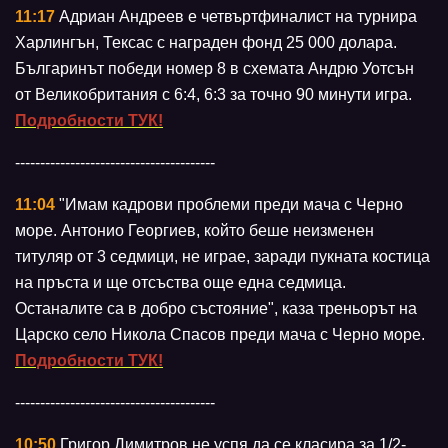
11:17
Адриан Андреев е четвъртфиналист на турнира
Харлингън, Тексас с награден фонд 25 000 долара.
Българинът победи номер 8 в схемата Андрю Уотсън
от Великобритания с 6:4, 6:3 за точно 90 минути игра.
Подробности ТУК!
----------------------------------------
11:04
"Имам кадрови проблеми преди мача с Черно
море. Антонио Георгиев, който беше неизменен
титуляр от 3 седмици, не играе, заради пукната костица
на пръста и ще отсъства още една седмица.
Останалите са в добро състояние", каза треньорът на
Царско село Никола Спасов преди мача с Черно море.
Подробности ТУК!
----------------------------------------
10:50
Григор Димитров не успя да се класира за 1/2-