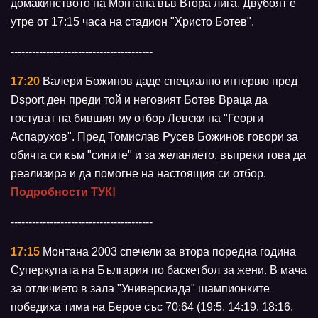
домакинството на Монтана във Втора лига. Двубоят е
утре от 17:15 часа на стадион "Христо Ботев".
----------------------------------------
17:20
Валери Божинов даде специално интервю пред
Dsport ден преди той и неговият Ботев Враца да
гостуват на бившия му отбор Левски на "Георги
Аспарухов". Пред Томислав Русев Божинов говори за
обичта си към "сините" и за желанието, въпреки това да
реализира и да помогне на настоящия си отбор.
Подробности ТУК!
----------------------------------------
17:15
Монтана 2003 спечели за втора поредна година
Суперкупата на България по баскетбол за жени. В мача
за отличието в зала "Универсиада" шампионките
победиха тима на Берое със 70:64 (19:5, 14:19, 18:16,