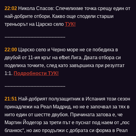
22:02
Никола Спасов: Спечелихме точка срещу един от
най-добрите отбори. Какво още сподели старши
треньорът на Царско село
ТУК!
----------------------------------------
22:00
Царско село и Черно море не се победиха в
двубой от 11-ия кръг на efbet Лига. Двата отбора си
поделиха точките, след като завършиха при резултат
1:1.
Подробности ТУК!
----------------------------------------
21:51
Най-добрият полузащитник в Испания този сезон
принадлежи на Реал Мадрид, но не е започвал за тях в
нито един от шестте двубоя. Причината затова е, че
Мартин Йодегор за трети път е пуснат под наем от „лос
бланкос“, но ако продължи с добрата си форма в Реал