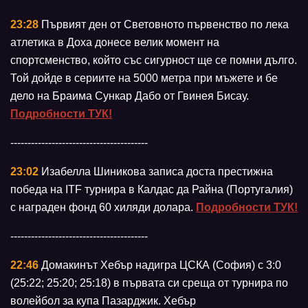
23:28
Първият ден от Световното първенство по лека
атлетика в Доха донесе велик момент на
спортсменство, който със сигурност ще се помни дълго.
Той дойде в сериите на 5000 метра при мъжете и бе
дело на Браима Сункар Дабо от Гвинея Бисау.
Подробности ТУК!
----------------------------------------
23:02
Изабелла Шиникова записа доста престижна
победа на ITF турнира в Калдас да Райна (Португалия)
с награден фонд 60 хиляди долара.
Подробности ТУК!
----------------------------------------
22:46
Домакинът Хебър надигра ЦСКА (София) с 3:0
(25:22; 25:20; 25:18) в първата си среща от турнира по
волейбол за купа Пазарджик. Хебър