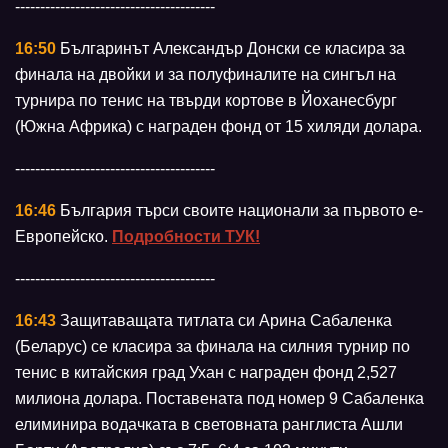
----------------------------------------
16:50
Българинът Александър Донски се класира за
финала на двойки и за полуфиналите на сингъл на
турнира по тенис на твърди кортове в Йоханесбург
(Южна Африка) с награден фонд от 15 хиляди долара.
----------------------------------------
16:46
България търси своите национали за първото е-
Европейско.
Подробности ТУК!
----------------------------------------
16:43
Защитаващата титлата си Арина Сабаленка
(Беларус) се класира за финала на силния турнир по
тенис в китайския град Ухан с награден фонд 2,527
милиона долара. Поставената под номер 9 Сабаленка
елиминира водачката в световната ранглиста Ашли