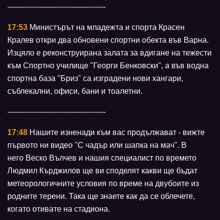
----------------------------------------
17:53
Министърът на младежта и спорта Красен
Кралев откри два обновени спортни обекта във Варна.
Изцяло е реконструирана залата за вдигане на тежести
към Спортно училище "Георги Бенковски", а във водна
спортна база "Бриз" са изградени нови хангари,
съблекални, офиси, бани и тоалетни.
----------------------------------------
17:48
Нашите изненади към вас продължават - вижте
първото ни видео "С чадър или шапка на мач". В
него Веско Вълчев и нашия специалист по времето
Людмил Кърджилов ще ви споделят какви ще бъдат
метеорологичните условия по време на двубоите из
родните терени. Така ще знаете как да се облечете,
когато отивате на стадиона.