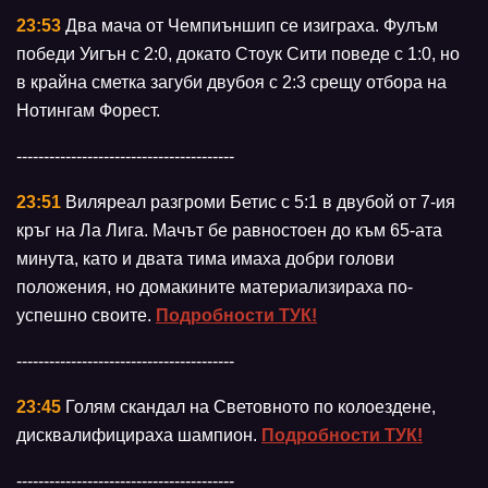
23:53
Два мача от Чемпиъншип се изиграха. Фулъм
победи Уигън с 2:0, докато Стоук Сити поведе с 1:0, но
в крайна сметка загуби двубоя с 2:3 срещу отбора на
Нотингам Форест.
----------------------------------------
23:51
Виляреал разгроми Бетис с 5:1 в двубой от 7-ия
кръг на Ла Лига. Мачът бе равностоен до към 65-ата
минута, като и двата тима имаха добри голови
положения, но домакините материализираха по-
успешно своите.
Подробности ТУК!
----------------------------------------
23:45
Голям скандал на Световното по колоездене,
дисквалифицираха шампион.
Подробности ТУК!
----------------------------------------