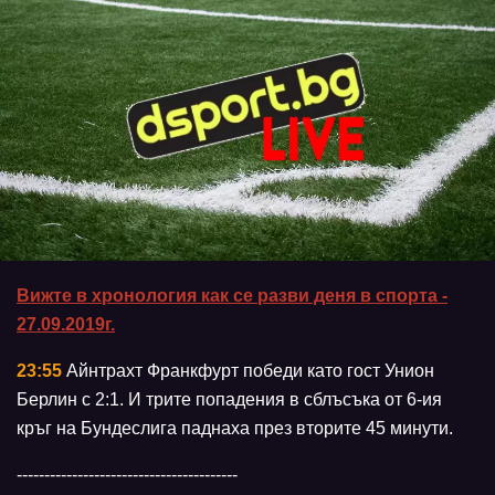
Вижте в хронология как се разви деня в спорта -
27.09.2019г.
23:55
Айнтрахт Франкфурт победи като гост Унион
Берлин с 2:1. И трите попадения в сблъсъка от 6-ия
кръг на Бундеслига паднаха през вторите 45 минути.
----------------------------------------